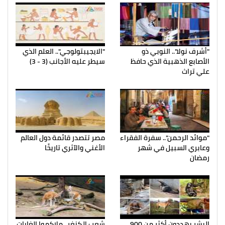
"أشرف نولا".. النوبي ذو
"الايجيبتولوجي".. العلم الذي
الأصابع الذهبية الذي حافظ
سيطر عليه الأجانب (3 - 3)
علي تراث
"موائد الرحمن".. سفرة الفقراء
مصر تتصدر قائمة دول العالم
وعابري السبيل في شهر
الأغني والآثري تاريخًا
رمضان
البشر يهددون أكثر من 900
شعب الكنغر.. ملاكموا الغابات