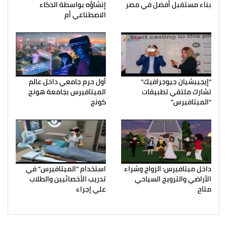
بناء مستقبل أفضل في مصر
إنشاؤه بواسطة الذكاء
الاصطناعي أم
"إيجيبشيان جيوجرافيك"
أول حرم جامعي داخل عالم
تشارك ملتقي تطبيقات
الميتافيرس بجامعة هونج
"الميتافيرس"
كونج
داخل ميتافيرس: الزواج وشراء
استخدام "الميتافيرس" في
الأراضي والترويج السياحي
تدريب الأخصائيين والطلاب
متاح
علي إجراء