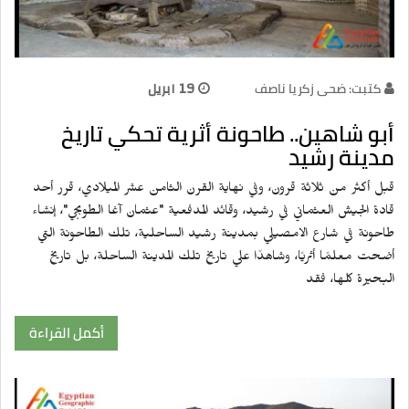
كتبت: ضحى زكريا ناصف
19 ابريل
أبو شاهين.. طاحونة أثرية تحكي تاريخ
مدينة رشيد
قبل أكثر من ثلاثة قرون، وفي نهاية القرن الثامن عشر الميلادي، قرر أحد
قادة الجيش العثماني في رشيد، وقائد المدفعية "عثمان آغا الطوبجي"، إنشاء
طاحونة في شارع الامصيلي بمدينة رشيد الساحلية، تلك الطاحونة التي
أضحت معلمًا أثريًا، وشاهدًا علي تاريخ تلك المدينة الساحلة، بل تاريخ
البحيرة كلها، فقد
أكمل القراءة