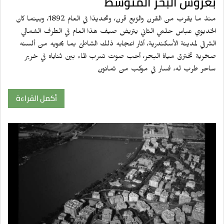
بعروس البحر المتوسط
منذ ما يقرب من القرن والرُبع قرن، وتحديدًا في العام 1892، وبينما كان
الخديوي عباس حلمي الثاني يتريض صيف هذا العام في الطرف الشمالي
الشرقي لمدينة الأسكندرية، أثار اعجابه ذلك الشاطئ بما يحويه من ألسنه
صخرية تخترق مياة البحر، أحب صوت تسرب الماء بين ثناياه في خرير
ساحر طرب له، فسار في موكب من ثمانون
أكمل القراءة