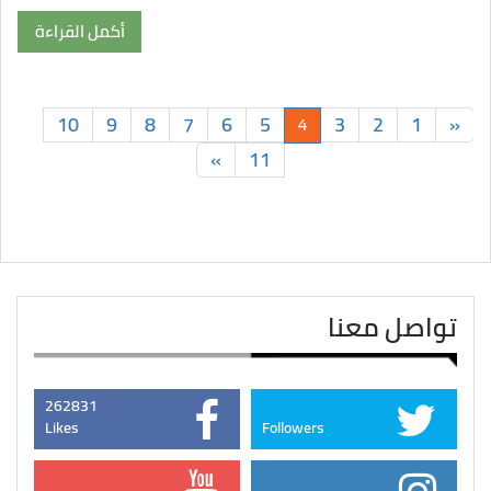
أكمل القراءة
10
9
8
7
6
5
3
2
1
«
4
»
11
تواصل معنا
262831
Likes
Followers