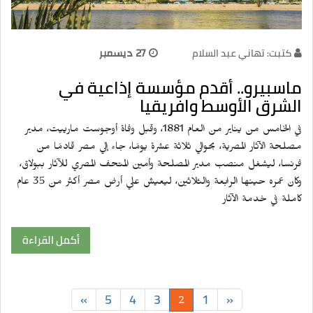
كتبت: تهاني عبد السلام
27 ديسمبر
ماسبيرو.. أقدم مؤسسة إذاعية في
الشرق الأوسط وافريقيا
في الخامس من يناير من العام 1881، وقبل وفاة أوجوست مارييت، مدير
مصلحة الآثار المصرية، بحوالي ثلاثة عشرة يومًا، جاء إلي مصر قادمًا من
فرنسا، ليشغل منصب مدير المصلحة وأمين المتحف المصري للآثار ببولاق،
وكان عمره حينها الرابعة والثلاثين، ليعيش علي أرض مصر أكثر من 35 عام
كاملة في خدمة الآثار
أكمل القراءة
»
5
4
3
1
«
2