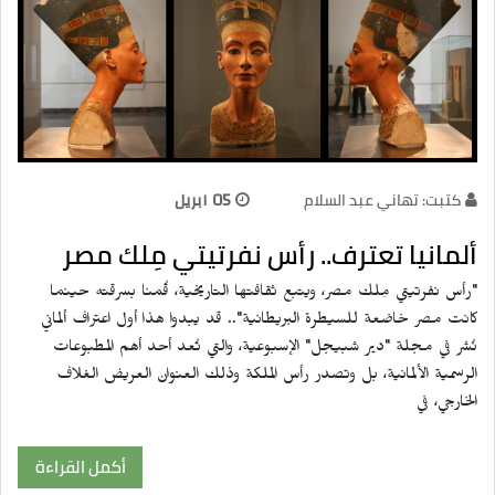
كتبت: تهاني عبد السلام
05 ابريل
ألمانيا تعترف.. رأس نفرتيتي مِلك مصر
"رأس نفرتيتي مِلك مصر، ويتبع ثقافتها التاريخية، قُمنا بسرقته حينما
كانت مصر خاضعة للسيطرة البريطانية".. قد يبدوا هذا أول اعتراف ألماني
نُشر في مجلة "دير شبيجل" الإسبوعية، والتي تُعد أحد أهم المطبوعات
الرسمية الألمانية، بل وتصدر رأس الملكة وذلك العنوان العريض الغلاف
الخارجي، في
أكمل القراءة