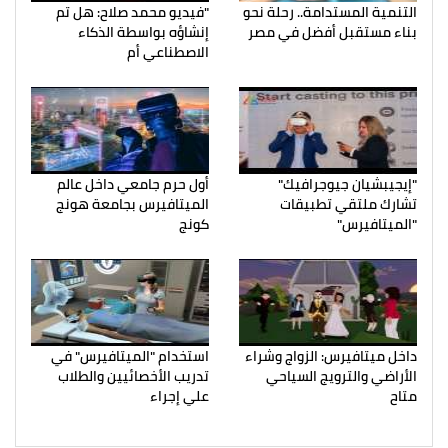
التنمية المستدامة.. رحلة نحو
"فيديو محمد صلاح: هل تم
بناء مستقبل أفضل في مصر
إنشاؤه بواسطة الذكاء
الاصطناعي أم
"إيجيبشيان جيوجرافيك"
أول حرم جامعي داخل عالم
تشارك ملتقي تطبيقات
الميتافيرس بجامعة هونج
"الميتافيرس"
كونج
داخل ميتافيرس: الزواج وشراء
استخدام "الميتافيرس" في
الأراضي والترويج السياحي
تدريب الأخصائيين والطلاب
متاح
علي إجراء