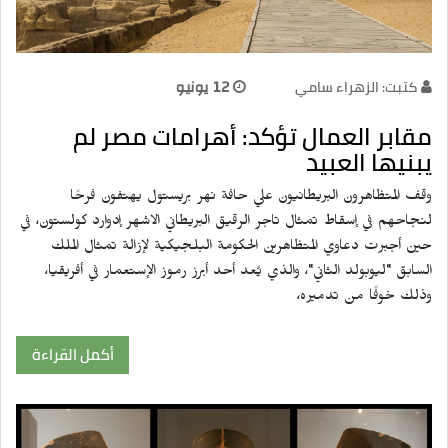
كتبت: الزهراء سامي
12 يونيو
مقابر العمال تؤكد: أهرامات مصر لم
يبنيها العبيد
وقف المتظاهرون البريطانيون علي حافة نهر بريستول يهتفون فرحًا
لنجاحهم في إسقاط تمثال تاجر الرقيق البريطاني الاشهر إدوارد كولستون، في
حين أجبرت دعاوي المتظاهرين الحكومة البلجيكية لإزالة تمثال الملك
السابق "ليوبولد الثاني"، والذي يُعد أحد أبرز رموز الإستعمار في أفريقيا،
وذلك خوفًا من تدميره،
أكمل القراءة