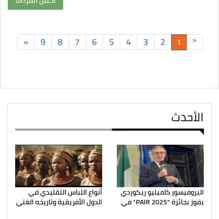
أكمل القراءة
»
9
8
7
6
5
4
3
2
«
1
الأحدث
البروفيسور كاميليو ريكوردي
أنواع اللباس التقليدي في
يفوز بجائزة “PAIR 2025” في
الدول الأفريقية وتاريخه الغني