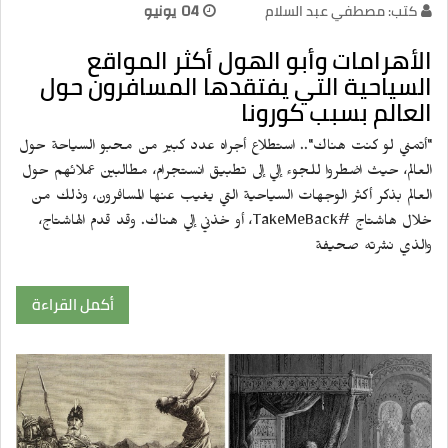
كتب: مصطفي عبد السلام
04 يونيو
الأهرامات وأبو الهول أكثر المواقع
السياحية التي يفتقدها المسافرون حول
العالم بسبب كورونا
"أتمني لو كنت هناك".. استطلاع أجراه عدد كبير من محبو السياحة حول
العالم، حيث اضطروا للجوء إلي إلى تطبيق انستجرام، مطالبين عملائهم حول
العالم بذكر أكثر الوجهات السياحية التي يغيب عنها المسافرون، وذلك من
خلال هاشتاج #TakeMeBack، أو خذني إلي هناك. وقد قدم الهاشتاج،
والذي نشرته صحيفة
أكمل القراءة