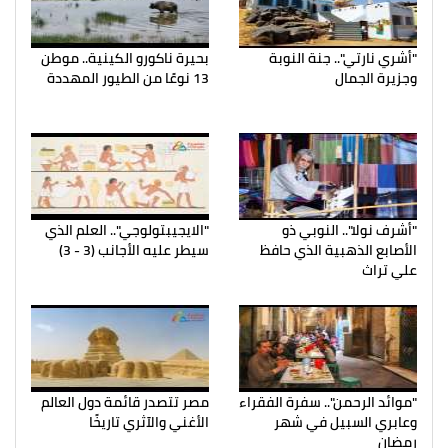
"أشري نارتي".. جنة النوبة
بحيرة ناكورو الكينية.. موطن
وجزيرة الجمال
13 نوعًا من الطيور المهددة
"أشرف نولا".. النوبي ذو
"الايجيبتولوجي".. العلم الذي
الأصابع الذهبية الذي حافظ
سيطر عليه الأجانب (3 - 3)
علي تراث
"موائد الرحمن".. سفرة الفقراء
مصر تتصدر قائمة دول العالم
وعابري السبيل في شهر
الأغني والآثري تاريخًا
رمضان