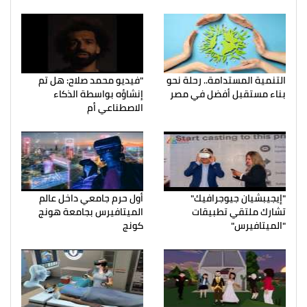
التنمية المستدامة.. رحلة نحو
"فيديو محمد صلاح: هل تم
بناء مستقبل أفضل في مصر
إنشاؤه بواسطة الذكاء
الاصطناعي أم
"إيجيبشيان جيوجرافيك"
أول حرم جامعي داخل عالم
تشارك ملتقي تطبيقات
الميتافيرس بجامعة هونج
"الميتافيرس"
كونج