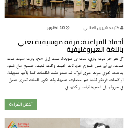
كتبت: شيرين العناني
10 اكتوبر
أحفاد الفراعنة: فرقة موسيقية تغني
باللغة الهيروغليفية
"إر نفر حر نبت بتري، ست مى سوبدة، عنت إرتي جمح، بنرت سبت ست
مدت، بن أن عس خنو إم حاو، كات نحبت وبخت قابت، خسيج ماع شنو،
بدشت نحوي مرت حرى أبو".. قد تبدو تلك الكلمات كما وكأنها تعويذة،
أو كلمات فرانكو للغة غير متعارف عليها، وقد تكون كلمات آخرى تميل
في حروفها إلى العبرية أيضًا، ولكنها في
أكمل القراءة