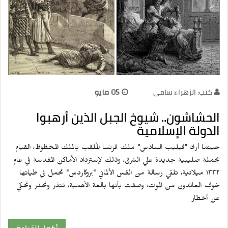
كتب: الزهراء سامى
05 مايو
الحشاشون.. شيوخ الجبل الذين أرهبوا
الدولة الإسلامية
حينما أراد "فيليب السادس" ملك فرنسا المُلقب بالملك المحظوظ، القيام
بحملة صليبية جديدة علي الشرق، وذلك لإسترداد الأماكن المقدسة في عام
۱۳۳۲ ميلادية، تلقي رسالة من القس الألماني "بروكاردس" تحمل في طياتها
خوف العائدون من الموت، وصفت بأنها بالغة الأهمية، تنذر وتحذر وتحكي
عن أخطار