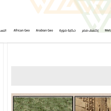
Met
إكتشف مصر
حكاية صورة
Arabian Geo
African Geo
النسخ