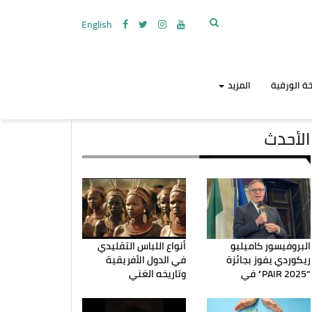
English
ة الورقية
المزيد
الأحدث
البروفيسور كاميليو
أنواع اللباس التقليدي
ريكوردي يفوز بجائزة
في الدول الأفريقية
“PAIR 2025” في
وتاريخه الغني