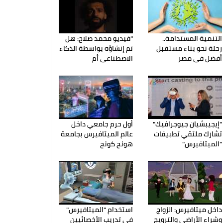
التنمية المستدامة..
"فيديو محمد صلاح: هل
رحلة نحو بناء مستقبل
تم إنشاؤه بواسطة الذكاء
أفضل في مصر
الاصطناعي أم
"إيجيبشيان جيوجرافيك"
أول حرم جامعي داخل
تشارك ملتقي تطبيقات
عالم الميتافيرس بجامعة
"الميتافيرس"
هونج كونج
داخل ميتافيرس: الزواج
استخدام "الميتافيرس"
وشراء الأراضي والترويج
في تدريب الأخصائيين