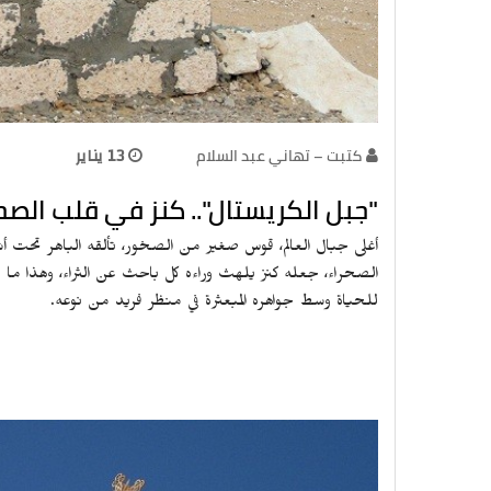
كتبت – تهاني عبد السلام
13 يناير
"جبل الكريستال".. كنز في قلب الصحر
أغلى جبال العالم، قوس صغير من الصخور، تألقه الباهر تحت أش
الصحراء، جعله كنز يلهث وراءه كل باحث عن الثراء، وهذا ما يجذ
للحياة وسط جواهره المبعثرة في منظر فريد من نوعه.