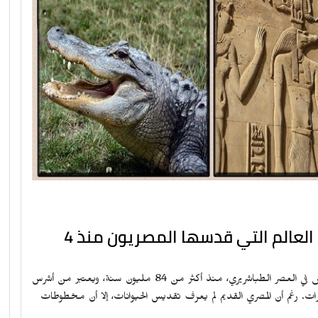
"التمساح النيلي" .. ثاني أكبر زواحف العالم التي قدسها المصريون منذ 4
حيوان مفترس، حاد الطباع، شديد القوة، عاش على سطح الأرض في العصر الطباشريري، منذ أكثر من 84 مليون سنة، ويعتبر من أشرس
ات. رغم أن المصري القديم لم يعرف تقديس الحيوانات، إلا أن مخطوطات