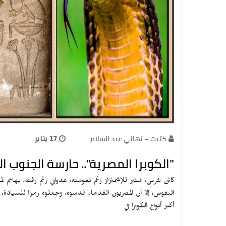
كتبت – تهاني عبد السلام
17 يناير
"الكوبرا المصرية".. حارسة الجنوب 
كائن شرس، مُثير للإشمئزاز رغم نعومته، عدواني رغم رقته، يهاجم
النفوس، إلا أن المصريون القدماء قدسوه، وجعلوه رمزا للسيادة، ور
أكبر أنواع الكوبرا في