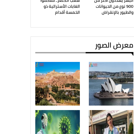
البشر يهددون أكثر من
شعب الكنغر.. ملاكموا
900 نوع من الحيوانات
الغابات الأسترالية ذو
والطيور بالإنقراض
الخمسة أقدام
معرض الصور