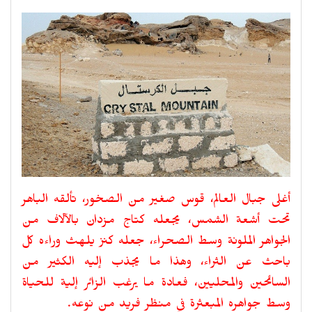
أغلى جبال العالم، قوس صغير من الصخور، تألقه الباهر
تحت أشعة الشمس، يجعله كتاج مزدان بالآلاف من
الجواهر الملونة وسط الصحراء، جعله كنز يلهث وراءه كل
باحث عن الثراء، وهذا ما يجذب إليه الكثير من
السائحين والمحليين، فعادة ما يرغب الزائر إلية للحياة
وسط جواهره المبعثرة في منظر فريد من نوعه.