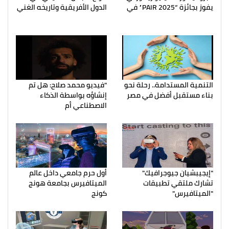
يفوز بجائزة “PAIR 2025” في
الدول الأفريقية وتاريخه الغني
التنمية المستدامة.. رحلة نحو
"فيديو محمد صلاح: هل تم
بناء مستقبل أفضل في مصر
إنشاؤه بواسطة الذكاء
الاصطناعي أم
"إيجيبشيان جيوجرافيك"
أول حرم جامعي داخل عالم
تشارك ملتقي تطبيقات
الميتافيرس بجامعة هونج
"الميتافيرس"
كونج