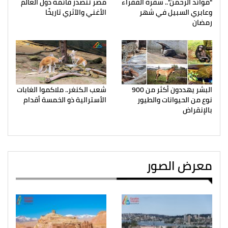
"موائد الرحمن".. سفرة الفقراء
مصر تتصدر قائمة دول العالم
وعابري السبيل في شهر
الأغني والآثري تاريخًا
رمضان
البشر يهددون أكثر من 900
شعب الكنغر.. ملاكموا الغابات
نوع من الحيوانات والطيور
الأسترالية ذو الخمسة أقدام
بالإنقراض
معرض الصور