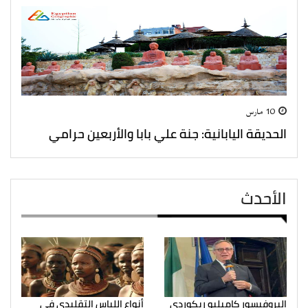
10 مارس
الحديقة اليابانية: جنة علي بابا والأربعين حرامي
الأحدث
البروفيسور كاميليو ريكوردي
أنواع اللباس التقليدي في