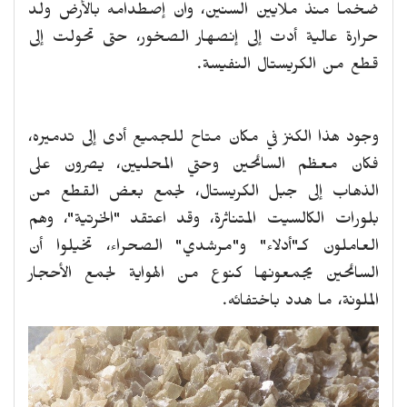
ضخما منذ ملايين السنين، وان إصطدامه بالأرض ولد
حرارة عالية أدت إلى إنصهار الصخور، حتى تحولت إلى
قطع من الكريستال النفيسة.
وجود هذا الكنز في مكان متاح للجميع أدى إلى تدميره،
فكان معظم السائحين وحتي المحليين، يصرون على
الذهاب إلى جبل الكريستال، لجمع بعض القطع من
بلورات الكالسيت المتناثرة، وقد اعتقد "الخرتية"، وهم
العاملون كـ"أدلاء" و"مرشدي" الصحراء، تخيلوا أن
السائحين يجمعونها كنوع من الهواية لجمع الأحجار
الملونة، ما هدد باختفائه.