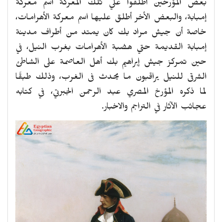
بعض المؤرخين أطلقوا علي تلك المعركة اسم معركة
إمبابة، والبعض الأخر أطلق عليها اسم معركة الأهرامات،
خاصة أن جيش مراد بك كان يمتد من أطراف مدينة
إمبابة القديمة حتي هضبة الأهرامات بغرب النيل، في
حين تمركز جيش إبراهيم بك أهل العاصمة على الشاطئ
الشرقى للنيل يراقبون ما يحدث فى الغرب، وذلك طبقًا
لما ذكره المؤرخ المصري عبد الرحمن الجبرتي، في كتابه
عجائب الآثار في التراجم والاخبار.