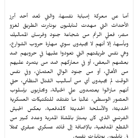
أما عن معركة إمبابة نفسها، والتي تُعد أحد أبرز
الأحداث التي مهدت لنابليون بونابرت الطريق لغزو
مصر، فعلي الرغم من شجاعة جنود وفرسان المماليك
وبأسها، إلا أنهم لا يجيدون سوي مهارة حروب الشوارع،
وهي نفس طريقتهم التي تعودوا عليها في حروبهم ضد
بعضهم البعض، أو في معاركهم ضد من يتمرد عليهم
من الأهالي، أو من جنود الوالي العثماني، وفي نفس
الوقت لم يجيدون أي من أساليب القتال النظامي، حتي
أنهم مازالوا يعتمدون علي الخيالة، ويحاربون بإسلوب
العصور الوسطي، غالبًا ما تفتقد للتكتيكات العسكرية
الحديثة، والآسلحة الحديثة كالمدفعية، بعكس الجيش
الفرنسي الذي كان يمتاز بالمشاة المدربة وعدد كبير من
القطع المدفعية، بالإضافة إلى قائد عسكري عبقري ممثلا
في نابليون بونابارت نفسه.