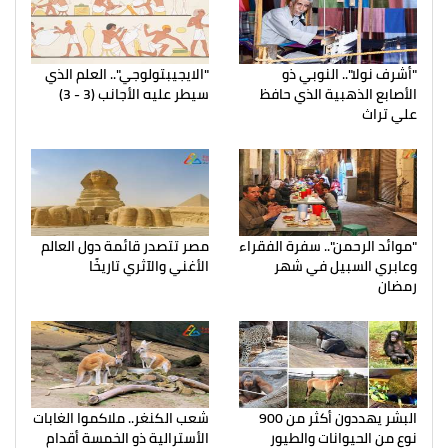
"أشرف نولا".. النوبي ذو
"الايجيبتولوجي".. العلم الذي
الأصابع الذهبية الذي حافظ
سيطر عليه الأجانب (3 - 3)
علي تراث
"موائد الرحمن".. سفرة الفقراء
مصر تتصدر قائمة دول العالم
وعابري السبيل في شهر
الأغني والآثري تاريخًا
رمضان
البشر يهددون أكثر من 900
شعب الكنغر.. ملاكموا الغابات
نوع من الحيوانات والطيور
الأسترالية ذو الخمسة أقدام