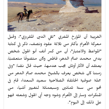
الغريبة أن المؤرخ المصري "تقي الدين المقريزي"، وقبل
معركة الأهرام بأكثر من ثلاثة عقود ونصف، ذكر في كتابة
"المواعظ والاعتبار"، أن من كسر أنف أبو الهول شخص
يدعى محمد صائم الدهر، فاطمى وكان متصوفًا متعصبًا،
يعتقد أن الآثار أوثان يجب هدمها، حيث قال نصًا: "وفى
زمننا كان شخص يعرف بالشيخ محمد صائم الدهر من
جملة صوفية الخانقاه الصلاحية سعيد السعداء قام فى
نحو من سنة ثمانين وسبعمائة لتغيير أشياء من
المنكرات وسار إلى الأهرام وشوه وجه أبى الهول وشعثه فهو
على ذلك إلى اليوم".