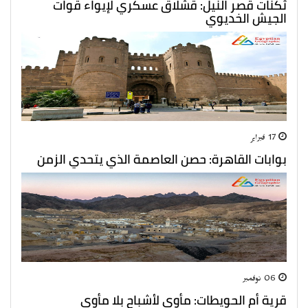
ثكنات قصر النيل: قشلاق عسكري لإيواء قوات
الجيش الخديوي
17 فبراير
بوابات القاهرة: حصن العاصمة الذي يتحدي الزمن
06 نوفمبر
قرية أم الحويطات: مأوي لأشباح بلا مأوي