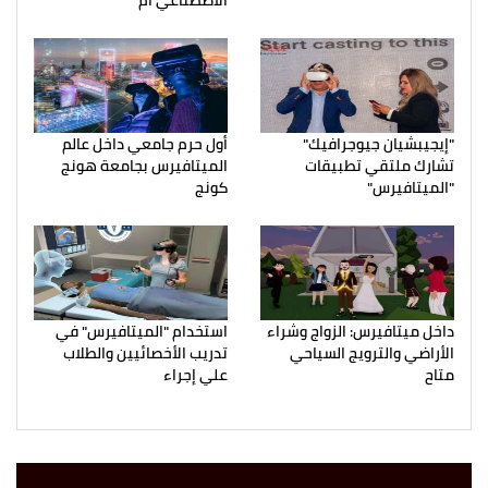
الاصطناعي أم
"إيجيبشيان جيوجرافيك"
أول حرم جامعي داخل عالم
تشارك ملتقي تطبيقات
الميتافيرس بجامعة هونج
"الميتافيرس"
كونج
داخل ميتافيرس: الزواج وشراء
استخدام "الميتافيرس" في
الأراضي والترويج السياحي
تدريب الأخصائيين والطلاب
متاح
علي إجراء