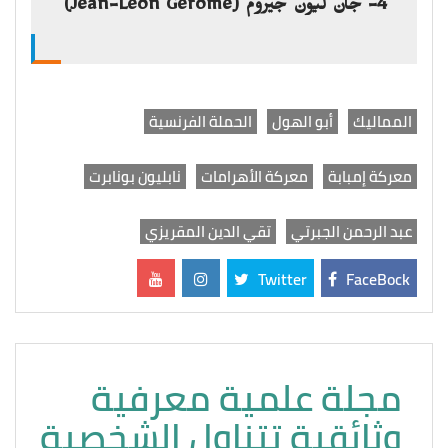
4- جان ليون جيروم (
Jean-Léon Gérôme)
المماليك
أبو الهول
الحملة الفرنسية
معركة إمبابة
معركة الأهرامات
نابليون بونابرت
عبد الرحمن الجبرتي
تقي الدين المقريزي
Twitter
FaceBock
مجلة علمية معرفية
وثائقية تتناول الشخصية