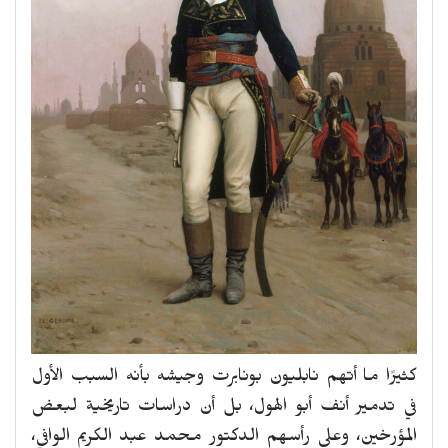
كثيرًا ما أتهم نابليون بونابرت وجيشه بأنه السبب الأول
في تدمير أنف أبو الهول، بل أن دراسات تاريخية لبعض
المؤرخين، وعلي رأسهم الدكتور محمد عبد الكريم الوافي،