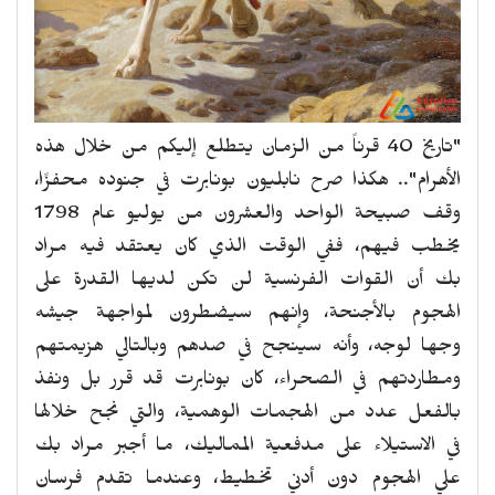
"تاريخ 40 قرناً من الزمان يتطلع إليكم من خلال هذه
الأهرام".. هكذا صرح نابليون بونابرت في جنوده محفزًا،
وقف صبيحة الواحد والعشرون من يوليو عام 1798
يخطب فيهم، ففي الوقت الذي كان يعتقد فيه مراد
بك أن القوات الفرنسية لن تكن لديها القدرة على
الهجوم بالأجنحة، وإنهم سيضطرون لمواجهة جيشه
وجها لوجه، وأنه سينجح في صدهم وبالتالي هزيمتهم
ومطاردتهم في الصحراء، كان بونابرت قد قرر بل ونفذ
بالفعل عدد من الهجمات الوهمية، والتي نجح خلالها
في الاستيلاء على مدفعية المماليك، ما أجبر مراد بك
علي الهجوم دون أدني تخطيط، وعندما تقدم فرسان