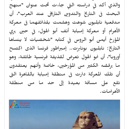
والذي أكد في دراسته التي جاءت تحت عنوان "منهج
البحث فى التاريخ والتدوين التاريخى عند العرب"، أن
مدفعية نابليون شوهت وهشمت بقذائفهما فى معركة
الأهرام أو معركة إمبابة أنف أبو الهول، في حين يري
المؤرخ أيمن أبو الروس في كتابه "شخصيات لا ينساها
التاريخ: نابليون بونابرت.. إمبراطور فرنسا الذى اكتسح
أوروبا"، أن ابو الهول تعرض لقذيفة فرنسية طائشة، وهو
ما يرفضه الكثير من المؤرخين، خاصة وأنهم يعتقدون
أن تلك المعركة دارت فى منطقة إمبابة بالقاهرة التى
تقع على مسافة بعيدة إلى حد ما من منطقة
الأهرامات.