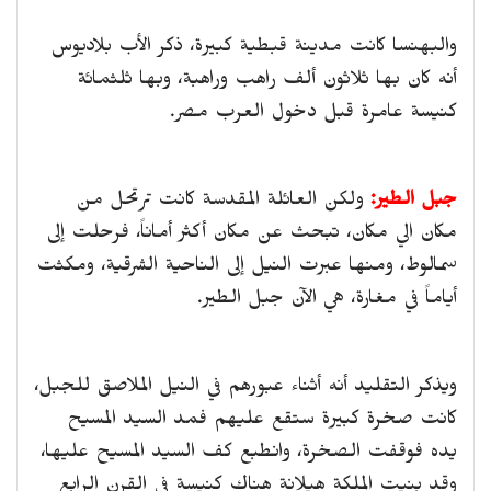
والبهنسا كانت مدينة قبطية كبيرة، ذكر الأب بلاديوس
أنه كان بها ثلاثون ألف راهب وراهبة، وبها ثلثمائة
كنيسة عامرة قبل دخول العرب مصر.
جبل الطير:
ولكن العائلة المقدسة كانت ترتحل من
مكان الي مكان، تبحث عن مكان أكثر أماناً، فرحلت إلى
سمالوط، ومنها عبرت النيل إلى الناحية الشرقية، ومكثت
أياماً في مغارة، هي الآن جبل الطير.
ويذكر التقليد أنه أثناء عبورهم في النيل الملاصق للجبل،
كانت صخرة كبيرة ستقع عليهم فمد السيد المسيح
يده فوقفت الصخرة، وانطبع كف السيد المسيح عليها،
وقد بنيت الملكة هيلانة هناك كنيسة في القرن الرابع