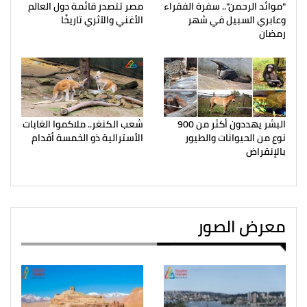
"موائد الرحمن".. سفرة الفقراء
مصر تتصدر قائمة دول العالم
وعابري السبيل في شهر
الأغني والآثري تاريخًا
رمضان
البشر يهددون أكثر من 900
شعب الكنغر.. ملاكموا الغابات
نوع من الحيوانات والطيور
الأسترالية ذو الخمسة أقدام
بالإنقراض
معرض الصور