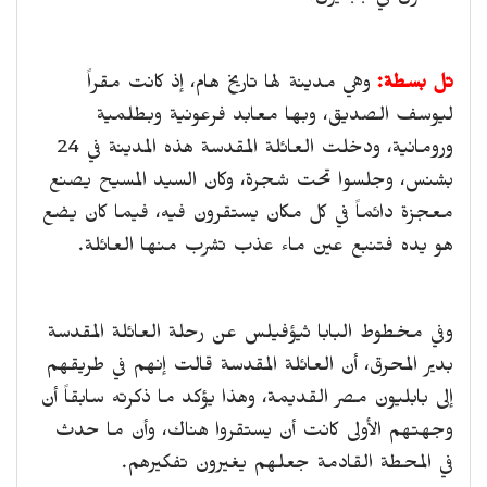
تل بسطة:
وهي مدينة لها تاريخ هام، إذ كانت مقراً
ليوسف الصديق، وبها معابد فرعونية وبطلمية
ورومانية، ودخلت العائلة المقدسة هذه المدينة في 24
بشنس، وجلسوا تحت شجرة، وكان السيد المسيح يصنع
معجزة دائماً في كل مكان يستقرون فيه، فيما كان يضع
هو يده فتنبع عين ماء عذب تشرب منها العائلة.
وفي مخطوط البابا ثيؤفيلس عن رحلة العائلة المقدسة
بدير المحرق، أن العائلة المقدسة قالت إنهم في طريقهم
إلى بابليون مصر القديمة، وهذا يؤكد ما ذكرته سابقاً أن
وجهتهم الأولى كانت أن يستقروا هناك، وأن ما حدث
في المحطة القادمة جعلهم يغيرون تفكيرهم.