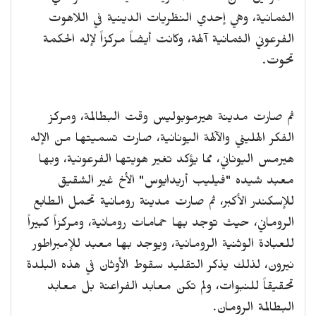
الثمانية، وهي إحدي النظريات الدينية في اللاهوت
الفرعوني الثمانية آلهة، وكانت أيضاً مركزاً لإله الحكمة
تحوت.
ثم صارت مدينة هيرموبوليس وقت البطالمة، ومركز
الفكر الهليني والآلهة اليونانية، صارت تسميتها من الإله
هيرمس اليوناني، مما يؤكد تغير هويتها الفرعونية، وبها
معبد شيده "فيليب أريدايوس" الأخ غير الشقيق
للإسكندر الأكبر، ثم صارت مدينة رومانية تحمل الطابع
الروماني، حيث توجد بها حمامات رومانية، ومركزاً كبيراً
للعبادة الوثنية الرومانية، ويوجد بها معبد للإمبراطور
نيرون، لذلك يذكر التقليد سقوط الأوثان في هذه البلدة
تحقيقاً للنبوات، ولم تكن معابد الفراعنة بل معابد
البطالمة الرومان.