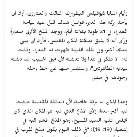
وأيام البابا ثيؤفيلس البطريرك الثالث والعشرون، أراد أن
يأخذ بركة هذا الدير، فوصل هناك قبل عيد نياحة
العذراء في 21 طوبة بثلاثة أيام، ووجد المذبح الأثري صغيراً،
ورأى أنه لا يليق بمكانة المكان المقدس، فأراد أن يبني
مذبحاً أكبر، وفي تلك الليلة ظهرت له العذراء وقالت
له: "لا تفكر في هذا ولا تدشنه لأن ابني الحبيب قد دشنه
بيديه الطاهرتين"، واستفسر منها عن خط رحلة
وجودهم في مصر.
وهذا المكان له بركة خاصة، لأن العائلة المقدسة عاشت
فيه أكبر مدة، ولأن المذبح الذي فيه هو المكان الذي كان
يجلس عليه السيد المسيح، وهو المذبح المشار إليه في
إشعياء (19: 19): "في ذلك اليوم يكون مذبح للرب في