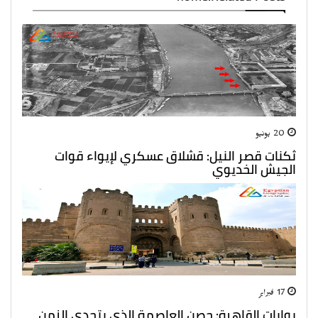
20 يونيو
ثكنات قصر النيل: قشلاق عسكري لإيواء قوات
الجيش الخديوي
17 فبراير
بوابات القاهرة: حصن العاصمة الذي يتحدي الزمن