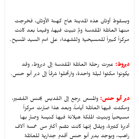
وبسقوط أوثان هذه المدينة هاج كهنة الأوثان، فخرجت
منها العائلة المقدسة ولم تبيت فيها، وفيما بعد كانت
مركزاً كبيراً للمسيحية وللشهداء على اسم السيد المسيح.
ديروط:
عبرت رحلة العائلة المقدسة إلى ديروط، وقد
يكونوا مكثوا ليلة واحدة، وارتحلوا شرقاً إلى دير أبو حنس.
دير أبو حنس:
والمسمى يرجع إلى القديس يحنس القصير،
ومكثت فيها العائلة أياماً، وبعد هذا صارت مركزاً
مسيحياً وبنيت الملكة هيلانة فيها كنيسة وصار بها
أديرة كثيرة، ويقال إنها كانت تضم أكثر من خمسة آلاف
راهب، ويوجد بدير أبو حنس أقدم جدارية للعائلة