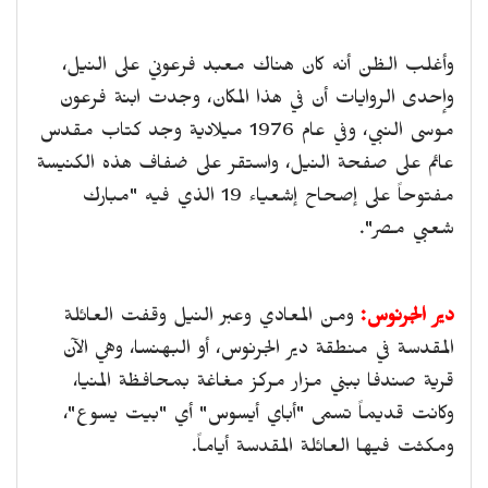
وأغلب الظن أنه كان هناك معبد فرعوني على النيل،
وإحدى الروايات أن في هذا المكان، وجدت ابنة فرعون
موسى النبي، وفي عام 1976 ميلادية وجد كتاب مقدس
عائم على صفحة النيل، واستقر على ضفاف هذه الكنيسة
مفتوحاً على إصحاح إشعياء 19 الذي فيه "مبارك
شعبي مصر".
دير الجرنوس:
ومن المعادي وعبر النيل وقفت العائلة
المقدسة في منطقة دير الجرنوس، أو البهنسا، وهي الآن
قرية صندفا ببني مزار مركز مغاغة بمحافظة المنيا،
وكانت قديماً تسمى "أباي أيسوس" أي "بيت يسوع"،
ومكثت فيها العائلة المقدسة أياماً.