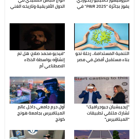
البروفيسور كاميليو ريكوردي
أنواع اللباس التقليدي في
يفوز بجائزة “PAIR 2025” في
الدول الأفريقية وتاريخه الغني
التنمية المستدامة.. رحلة نحو
"فيديو محمد صلاح: هل تم
بناء مستقبل أفضل في مصر
إنشاؤه بواسطة الذكاء
الاصطناعي أم
"إيجيبشيان جيوجرافيك"
أول حرم جامعي داخل عالم
تشارك ملتقي تطبيقات
الميتافيرس بجامعة هونج
"الميتافيرس"
كونج