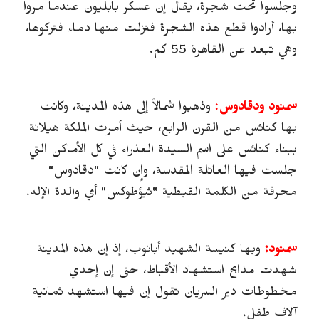
وجلسوا تحت شجرة، يقال إن عسكر بابليون عندما مروا
بها، أرادوا قطع هذه الشجرة فنزلت منها دماء فتركوها،
وهي تبعد عن القاهرة 55 كم.
سمنود ودقادوس
:
وذهبوا شمالاً إلى هذه المدينة، وكانت
بها كنائس من القرن الرابع، حيث أمرت الملكة هيلانة
ببناء كنائس على اسم السيدة العذراء في كل الأماكن التي
جلست فيها العائلة المقدسة، وإن كانت "دقادوس"
محرفة من الكلمة القبطية "ثيؤطوكس" أي والدة الإله.
سمنود:
وبها كنيسة الشهيد أبانوب، إذ إن هذه المدينة
شهدت مذابح استشهاد الأقباط، حتى إن إحدي
مخطوطات دير السريان تقول إن فيها استشهد ثمانية
آلاف طفل.