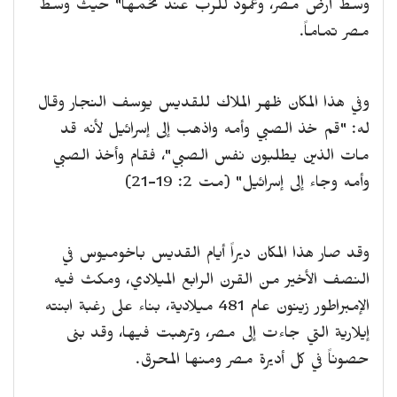
وسط أرض مصر، وعمود للرب عند تخمها" حيث وسط
مصر تماماً.
وفي هذا المكان ظهر الملاك للقديس يوسف النجار وقال
له: "قم خذ الصبي وأمه واذهب إلى إسرائيل لأنه قد
مات الذين يطلبون نفس الصبي"، فقام وأخذ الصبي
وأمه وجاء إلى إسرائيل" (مت 2: 19-21)
وقد صار هذا المكان ديراً أيام القديس باخوميوس في
النصف الأخير من القرن الرابع الميلادي، ومكث فيه
الإمبراطور زينون عام 481 ميلادية، بناء على رغبة ابنته
إيلارية التي جاءت إلى مصر، وترهبت فيها، وقد بنى
حصوناً في كل أديرة مصر ومنها المحرق.