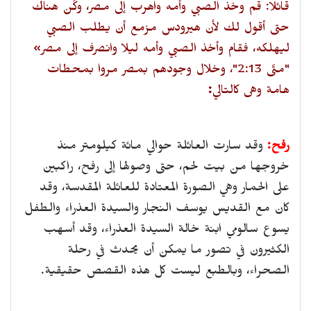
قائلا: قم وخذ الصبي وأمه واهرب إلى مصر، وكُن هناك
حتى أقول لك لأن هيرودس مزمع أن يطلب الصبي
ليهلكه، فقام وأخذ الصبي وأمه ليلا وانصرف إلى مصر»
"متّى 2:13"، وخلال وجودهم بمصر مروا بمحطات
هامة وهى كالتالي
:
رفح:
وقد سارت العائلة حوالي مائة كيلومتر منذ
خروجها من بيت لحم، حتى وصولها إلى رفح، راكبين
على الحمار وهي الصورة المعتادة للعائلة المقدسة، وقد
كان مع القديس يوسف النجار والسيدة العذراء والطفل
يسوع سالومي ابنة خالة السيدة العذراء، وقد أسهب
الكثيرون في تصور ما يمكن أن يحدث في رحلة
الصحراء، وبالطبع ليست كل هذه القصص حقيقية.