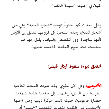
الميلادي سميت "سيدة الكف".
وعلى بعد 2 كم، جنوباً توجد "شجرة العابد" وهي من
أشجار اللبخ، وهذه الشجرة كل فروعها تميل إلى الأرض
كأنها ساجدة، وفي القصص والميامر، يقال إنها قد
سجدت عند مرور العائلة المقدسة عليها.
تحقيق نبوءة سقوط أوثان قيصر:
الأشمونين:
وهي الآن ملوي، وقد عبرت العائلة الناحية
الغربية من النيل، واتجهت إلى مدينة هامة شهدت
حضارة فرعونية، حيث كانت مركزاً دينياً، ومن اسمها
الأشمونين، من الكلمة المصرية القديمة "خمنسو" أي