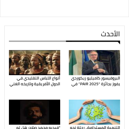
الأحدث
البروفيسور كاميليو ريكوردي
أنواع اللباس التقليدي في
يفوز بجائزة “PAIR 2025” في
الدول الأفريقية وتاريخه الغني
التنمية المستدامة.. رحلة نحو
"فيديو محمد صلاح: هل تم