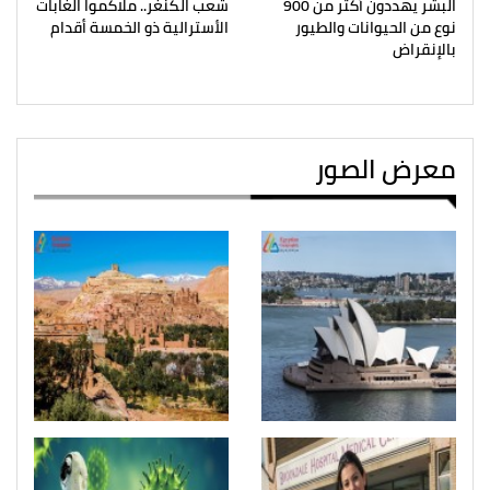
البشر يهددون أكثر من 900
شعب الكنغر.. ملاكموا الغابات
نوع من الحيوانات والطيور
الأسترالية ذو الخمسة أقدام
بالإنقراض
معرض الصور