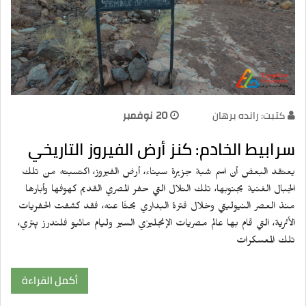
كتبت: رانده برهان
20 نوفمبر
سرابيط الخادم: كنز أرض الفيروز التاريخي
يعتقد البعض أن اسم شبة جزيرة سيناء، أرض الفيروز، اكتسبته من تلك
الجبال الغنية بجنوبها، تلك التلال التي حفر المصري القديم كهوفها وأبارها
منذ العصر النيوليتي وخلال فترة البداري بحثًا عنه، فقد كشفت الحفريات
الأثرية، التي قام بها عالم مصريات الإنجليزي السير وليام ماثيو فلندرز پتري،
تلك المعسكرات
أكمل القراءة