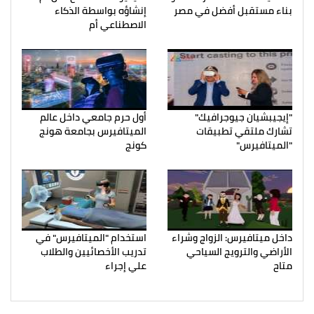
بناء مستقبل أفضل في مصر
إنشاؤه بواسطة الذكاء
الاصطناعي أم
"إيجيبشيان جيوجرافيك"
أول حرم جامعي داخل عالم
تشارك ملتقي تطبيقات
الميتافيرس بجامعة هونج
"الميتافيرس"
كونج
داخل ميتافيرس: الزواج وشراء
استخدام "الميتافيرس" في
الأراضي والترويج السياحي
تدريب الأخصائيين والطلاب
متاح
علي إجراء