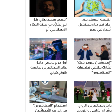
التنمية المستدامة..
"فيديو محمد صلاح: هل
رحلة نحو بناء مستقبل
تم إنشاؤه بواسطة الذكاء
أفضل في مصر
الاصطناعي أم
"إيجيبشيان جيوجرافيك"
أول حرم جامعي داخل
تشارك ملتقي تطبيقات
عالم الميتافيرس بجامعة
"الميتافيرس"
هونج كونج
داخل ميتافيرس: الزواج
استخدام "الميتافيرس"
وشراء الأراضي والترويج
في تدريب الأخصائيين