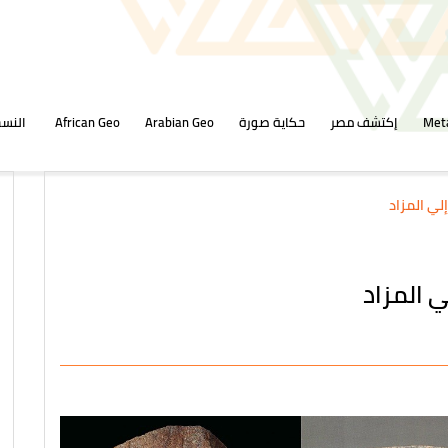
Met
إكتشف مصر
حكاية صورة
Arabian Geo
African Geo
النسخ
لي المزاد
 المزاد