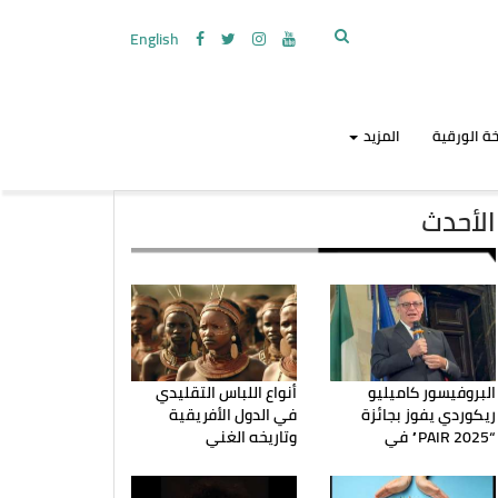
English
ة الورقية
المزيد
الأحدث
البروفيسور كاميليو
أنواع اللباس التقليدي
ريكوردي يفوز بجائزة
في الدول الأفريقية
“PAIR 2025” في
وتاريخه الغني