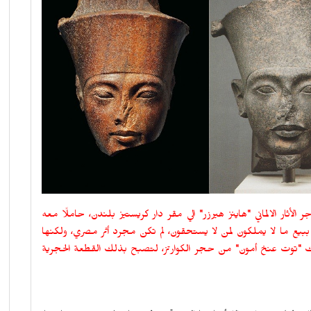
مضت، وتحديدًا في صيف 1985، توجه تاجر الأثار الالماني "هاينز هيرزر" الي مقر دار كريستيز بلندن، حاملًا معه
ز ببيع ما لا يملكون لمن لا يستحقون، لم تكن مجرد أثر مصري، ولكنها
، صُنعت منذ أكثر من 3350 عام، للملك "توت عنخ أمون" من حجر الكوارتز، لتصبح بذلك القطعة الحجرية