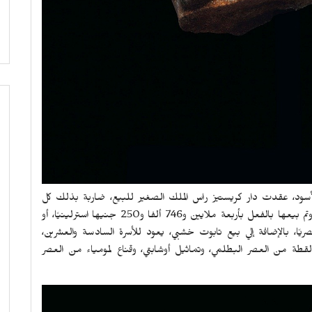
يوم وصف بالخميس الأسود، عقدت دار كريستيز راس الملك الصغير للبيع، ضاربة بذلك كل
إجراءات الحكومة المصرية لوقف تلك العملية عرض الحائط، وتم بيعها بالفعل بأربعة ملايين و746 ألفا و250 جنيها استرلينيًا، أو
 يعادل 100 مليون جنيهًا مصريًا، بالإضافة إلي بيع تابوت خشبي، يعود للأسرة السادسة والعشرين،
لقطة من العصر البطلمي، وتماثيل أوشابتي، وقناع لمومياء من العصر