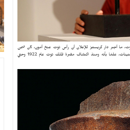
 توت، ما أجبر دار كريستيز للإعلان أن رأس توت عنخ أمون، كان ضمن
مجموعة الأمير فيلهلم فون ثور أوند تاكسي في حقبة الستينات، علمًا بأنه ومنذ اكتشاف مقبرة الملك توت عام 1922 وحتي