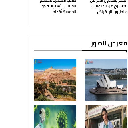
البشر يهددون أكثر من
شعب الكنغر.. ملاكموا
900 نوع من الحيوانات
الغابات الأسترالية ذو
والطيور بالإنقراض
الخمسة أقدام
معرض الصور