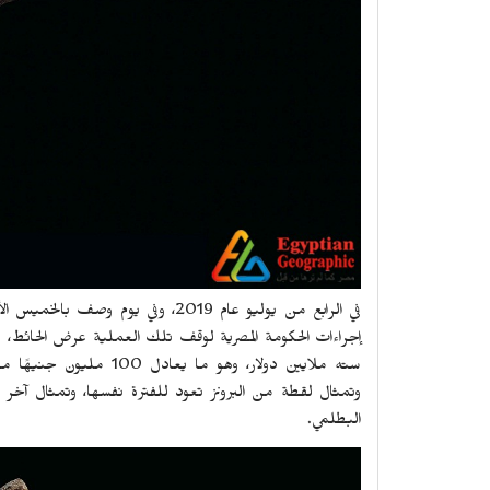
في الرابع من يوليو عام 2019، وفي 
سته ملايين دولار، وهو ما
وتمثال لقطة من البرونز تعود للفترة نفسها، وتمثال آخر 
البطلمي.