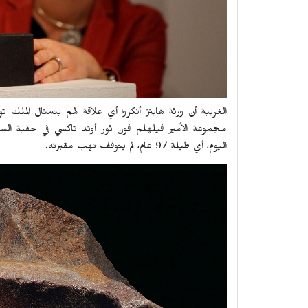
الغريبة أن ورثة هاينز أنكروا أي علاقة لهم بتمثال الملك
اليوم، أي طيلة 97 عام، لم يتوقف نهب مقبرته.