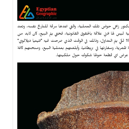
دكتور زاهي حواس تلك العملية، والتي اعدها سرقة للتاريخ نفسه، وتعد
ليس لها ادني علاقة بالحقوق القانونية، فحتي يتم البيع، كان لابد من
وجود صك ملكية، علي أن يعود إلي ما قبل قانون الاثار 1983 لكي يتم التداول، وذلك في الوقت الذي صرحت فيه "اتيتيا ديلالوي"
المصرية، وسفارتها في بريطانيا، وأبلغتهم بعملية البيع، ومنحتهم كافة
 يتم عرض اي قطعة حولها شكوك حول ملكيتها.