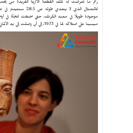
رغم ما تعرضت له تلك القطعة الاثرية الفريدة من إهما
فالتمثال الذي لا يتع
موجودة طويلًا في معبد الكرنك، حتي اختفت فجأة في أوا
ميسينا علي امتلاكه لها في 1973، إلي أن وصلت إلي يد الألماني هاينز هيرزر.