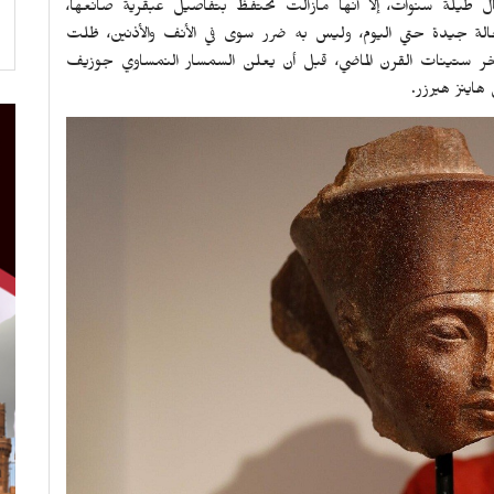
ل طيلة سنوات، إلا أنها مازالت تحتفظ بتفاصيل عبقرية صانعها،
دي طوله عن 28.5 سنتيمتر في حالة جيدة حتي اليوم، وليس به ضرر سوى في الأنف والأذنين، ظلت
خر ستينات القرن الماضي، قبل أن يعلن السمسار النمساوي جوزيف