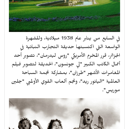
في السابع من يناير عام 1938 ميلادية، وللشهرة
الواسعة التي اكتسبتها حديقة التجارب النباتية في
الجزائر، قرر المخرم الأمريكي "روس ليدرمان"، تصوير أحد
أعمال الكاتب الكبير "لي جونسون"، الحديقة لتصوير فيلم
المغامرات الأشهر "طرزان"، بمشاركة نجمة السباحة
العالمية "اليانور ريد"، ونجم ألعاب القوي الأولمبي "جلين
موريس".