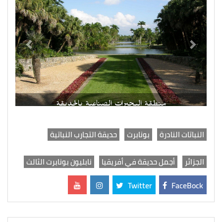
منطقة البحيرات الصناعية بالحديقة
النباتات النادرة
بونابرت
حديقة التجارب النباتية
الجزائر
أجمل حديقة في أفريقيا
نابليون بونابرت الثالث
Twitter
FaceBock