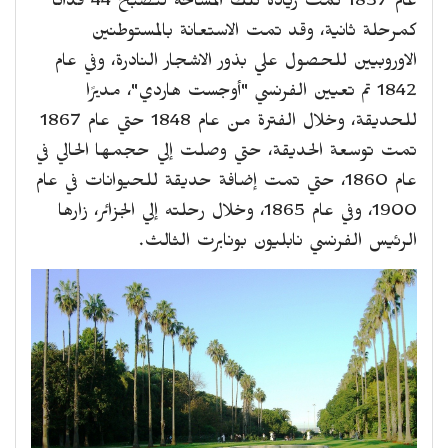
عام 1837 تمت زيادة تلك المساحة لتُصبح 44 فدانًا
كمرحلة ثانية، وقد تمت الاستعانة بالمستوطنين
الاوروبيين للحصول علي بذور الاشجار النادرة، وفي عام
1842 تم تعيين الفرنسي "أوجست هاردي"، مديرًا
للحديقة، وخلال الفترة من عام 1848 حتي عام 1867
تمت توسعة الحديقة، حتي وصلت إلي حجمها الحالي في
عام 1860، حتي تمت إضافة حديقة للحيوانات في عام
1900، وفي عام 1865، وخلال رحلته إلي الجزائر، زارها
الرئيس الفرنسي نابليون بونابرت الثالث.