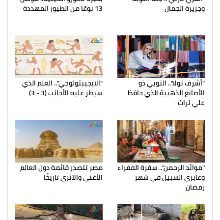
وجزيرة الجمال
13 نوعًا من الطيور المهددة
"أشرف نولا".. النوبي ذو
"الايجيبتولوجي".. العلم الذي
الأصابع الذهبية الذي حافظ
سيطر عليه الأجانب (3 - 3)
علي تراث
"موائد الرحمن".. سفرة الفقراء
مصر تتصدر قائمة دول العالم
وعابري السبيل في شهر
الأغني والآثري تاريخًا
رمضان