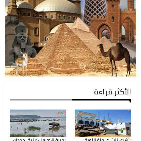
الأكثر قراءة
"أشري نارتي".. جنة النوبة
بحيرة ناكورو الكينية.. موطن