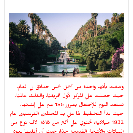
وصفت بأنها واحدة من أجمل خمس حدائق في العالم،
حيث حصلت علي المركز الأول أفريقيًا، والثالث عالميًا،
تستعد اليوم للإحتفال بمرور 186 عام علي إنشائها،
حيث بدأ التخطيط لها علي يد المحتلين الفرنسيين عام
1832 ميلادية، تحتوي علي أكثر من ثلاثة آلاف نوع من
النباتات والأشجار القديمة جدًا، حيث أن أغلبها يعود