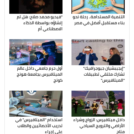
التنمية المستدامة.. رحلة نحو
"فيديو محمد صلاح: هل تم
بناء مستقبل أفضل في مصر
إنشاؤه بواسطة الذكاء
الاصطناعي أم
"إيجيبشيان جيوجرافيك"
أول حرم جامعي داخل عالم
تشارك ملتقي تطبيقات
الميتافيرس بجامعة هونج
"الميتافيرس"
كونج
داخل ميتافيرس: الزواج وشراء
استخدام "الميتافيرس" في
الأراضي والترويج السياحي
تدريب الأخصائيين والطلاب
متاح
علي إجراء