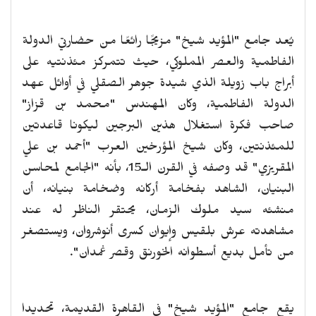
يُعد جامع "المؤيد شيخ" مزيجًا رائعًا من حضارتي الدولة
الفاطمية والعصر المملوكي، حيث تتمركز مئذنتيه على
أبراج باب زويلة الذي شيدة جوهر الصقلي في أوائل عهد
الدولة الفاطمية، وكان المهندس "محمد بن قزاز"
صاحب فكرة استغلال هذين البرجين ليكونا قاعدتين
للمئذنتين، وكان شيخ المؤرخين العرب "أحمد بن علي
المقريزي" قد وصفه في القرن الـ15، بأنه "الجامع لمحاسن
البنيان، الشاهد بفخامة أركانه وضخامة بنيانه، أن
منشئه سيد ملوك الزمان، يحتقر الناظر له عند
مشاهدته عرش بلقيس وإيوان كسرى أنوشروان، ويستصغر
من تأمل بديع أسطوانه الخورنق وقصر غمدان".
يقع جامع "المؤيد شيخ" في القاهرة القديمة، تحديدا