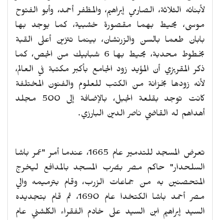
لأبنائه الثلاثة، الصارمي إبراهيم، والمظفر أحمد، وأبو الفتوح
موسى، يحيط بهما مقصورة خشبية، كما يوجد بها
بابان طعما بالسن والزرنشان، بينما تتزين أعلى القبة
بخطوط محدبة، يحيط بها 6 شبابيك من الجص، كما
ذكر المقريزي أن المؤيد زود الجامع بأكبر مكتبة في العالم،
لأنه زودها بخزانة من الكتب للعلوم والفنون المختلفة
كانت توجد بقلعة الجبل، بالإضافة إلى 500 مجلد
أهداهم له القاضي ناصر الدين البارزي.
تعرض المسجد للتدمير عام 1665، عندما أمر "عمر باشا
السلحدار" حاكم مصر بضرب المسجد بالمدافع ليخرج
المتحصنين به من جماعات الزرب، وقام بترميمه والي
مصر أحمد باشا الكتخدا عام 1690، ثم قام بتجديده
السيد إبراهيم ابن السيد على خادم الفقراء الكلشني عام