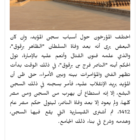
اختلف المؤرخون حول أسباب سجن المؤيد، وإن كان
البعض يرى أنه بعد وفاة السلطان "الظاهر برقوق"،
والذي علمه فنون القتال وأنعم عليه بالإمارة، تولى
الحكم أبنه "الناصر فرج بن برقوق"، في ذلك الوقت بدأت
تظهر الفتن والمؤامرات بينه وبين الأمراء، حتى ظن أن
المؤيد يريد الإنقلاب عليه، فأمر بسجنه في ذلك السجن
البشع، إلا إنه استطاع أن يهرب من السجن ومن مصر
كلها، ولم يعود إلا بعد وفاة الناصر، ليتولى حكم مصر عام
1412، ثم أشترى القيسارية التي يقع فيها السجن،
وهدمه وشرع في بناء ذلك الجامع.