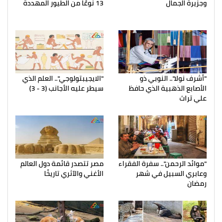
وجزيرة الجمال
13 نوعًا من الطيور المهددة
"أشرف نولا".. النوبي ذو
"الايجيبتولوجي".. العلم الذي
الأصابع الذهبية الذي حافظ
سيطر عليه الأجانب (3 - 3)
علي تراث
"موائد الرحمن".. سفرة الفقراء
مصر تتصدر قائمة دول العالم
وعابري السبيل في شهر
الأغني والآثري تاريخًا
رمضان