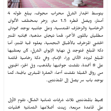
يتوسط الجدار الشرقي محراب مجوف، يبلغ طوله 4
أمتار، ويصل قطره 1.5 متر، يزخر بمختلف الألوان
الرخامية والزخارف الهندسية، وعلى جانبيه يوجد عمودان
مطليان باللون الأحمر، لهما تيجان مذهبة، بجانبه المنبر
الخشبي المزخرف بالأطباق النجمية، يعلوه قبة المنبر، أما
دكة المبلغ فتوجد في نهاية الإيوان الشرقي، كان يعتليها
المبلغ ليردد الآذان وراء الإمام، وهي دكة رخامية قائمة
على 8 أعمدة، نقشت جوانبها بالذهب، وفي الجزء الجنوبي
من رواق القبلة نقشت أسماء العشرة المبشرين بالجنة، كما
يوجد باب سر يصل إلى المئذنتين.
يحيط بالمئذنتين ثلاث شرفات ثمانية الشكل، تقوم الأولى
على قاعدة مربعة، زينت أضلاعها الثمانية بحليات