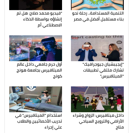
التنمية المستدامة.. رحلة نحو
"فيديو محمد صلاح: هل تم
بناء مستقبل أفضل في مصر
إنشاؤه بواسطة الذكاء
الاصطناعي أم
"إيجيبشيان جيوجرافيك"
أول حرم جامعي داخل عالم
تشارك ملتقي تطبيقات
الميتافيرس بجامعة هونج
"الميتافيرس"
كونج
داخل ميتافيرس: الزواج وشراء
استخدام "الميتافيرس" في
الأراضي والترويج السياحي
تدريب الأخصائيين والطلاب
متاح
علي إجراء