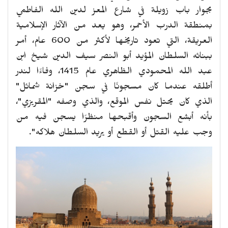
بجوار باب زويلة في شارع المعز لدين الله الفاطمي
بمنطقة الدرب الأحمر، وهو يعد من الآثار الإسلامية
العريقة، التي تعود تاريخها لأكثر من 600 عام، أمر
ببنائه السلطان المؤيد أبو النصر سيف الدين شيخ ابن
عبد الله المحمودي الظاهري عام 1415، وفاءًا لندر
أطلقه عندما كان مسجونًا في سجن "خزانة شمائل"
الذي كان يحتل نفس الموقع، والذي وصفه "المقريزي"،
بأنه أبشع السجون وأقبحها منظرًا يسجن فيه من
وجب عليه القتل أو القطع أو يريد السلطان هلاكه".