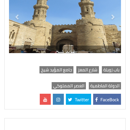
المؤيد شيخ
باب زويلة
شارع المعز
جامع المؤيد شيخ
الدولة الفاطمية
العصر المملوكي
Twitter
FaceBock