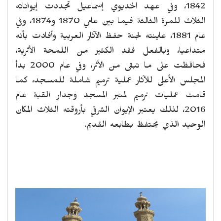
1842، وفي عهد الخديوي إسماعيل تجددت إيواناته
الثلاث للمرة الثالثة فيما بين عامي 1870 و1874، وفي
عام 1881، عاينته لجنة حفظ الآثار العربية وأفادت بأنه
متداعيا، وبالفعل فقد الكثير من اللمحة الأثرية،
فحافظت على ما تبقى من الأثر، وفي عام 2000 بدأ
المجلس الأعلى للآثار عملية ترميم شاملة للمسجد، كما
قامت عمليات ترميم لمنبر المسجد وجدار القبة عام
2016، لذلك يعتبر الإيوان الشرقي بأروقته الثلاث المكان
الوحيد الذي يحتفظ بطابعه القديم.
revious
Next