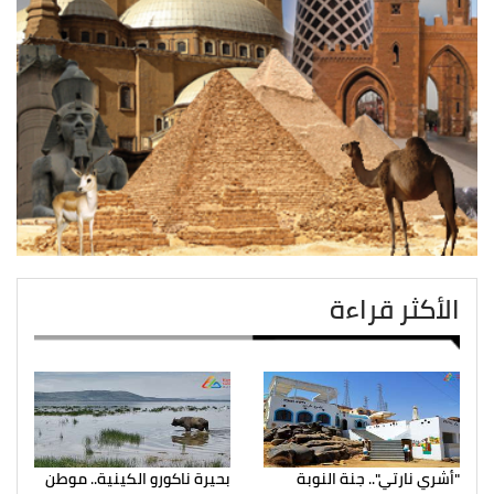
الأكثر قراءة
"أشري نارتي".. جنة النوبة
بحيرة ناكورو الكينية.. موطن