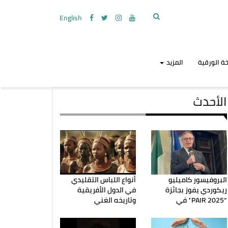
English
ة الورقية
المزيد
الأحدث
البروفيسور كاميليو
أنواع اللباس التقليدي
ريكوردي يفوز بجائزة
في الدول الأفريقية
“PAIR 2025” في
وتاريخه الغني