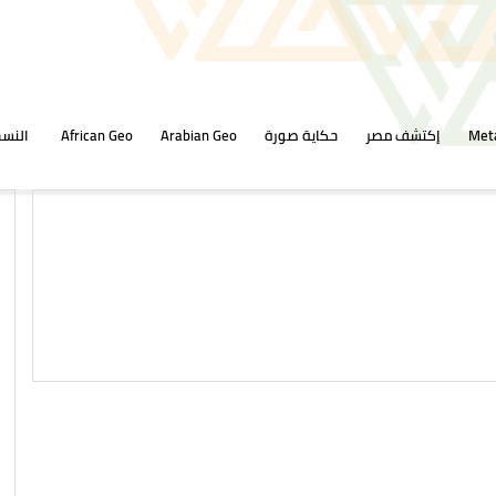
Met
إكتشف مصر
حكاية صورة
Arabian Geo
African Geo
النسخ