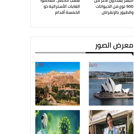
البشر يهددون أكثر من
شعب الكنغر.. ملاكموا
900 نوع من الحيوانات
الغابات الأسترالية ذو
والطيور بالإنقراض
الخمسة أقدام
معرض الصور