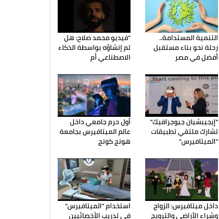
التنمية المستدامة..
"فيديو محمد صلاح: هل
رحلة نحو بناء مستقبل
تم إنشاؤه بواسطة الذكاء
أفضل في مصر
الاصطناعي أم
"إيجيبشيان جيوجرافيك"
أول حرم جامعي داخل
تشارك ملتقي تطبيقات
عالم الميتافيرس بجامعة
"الميتافيرس"
هونج كونج
داخل ميتافيرس: الزواج
استخدام "الميتافيرس"
وشراء الأراضي والترويج
في تدريب الأخصائيين