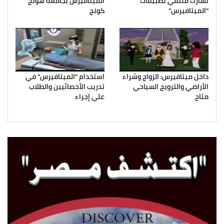
تشارك ملتقي تطبيقات
الميتافيرس بجامعة هونج
"الميتافيرس"
كونج
داخل ميتافيرس: الزواج وشراء
استخدام "الميتافيرس" في
الأراضي والترويج السياحي
تدريب الأخصائيين والطلاب
متاح
علي إجراء