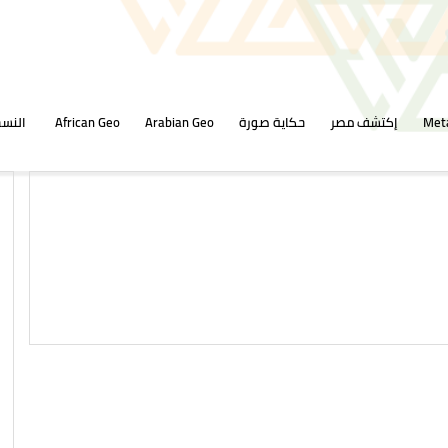
Met
إكتشف مصر
حكاية صورة
Arabian Geo
African Geo
النسخ