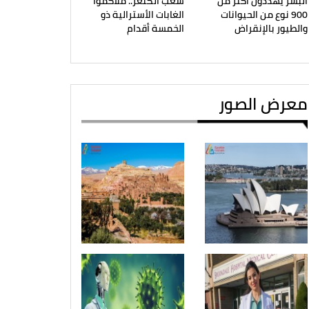
البشر يهددون أكثر من
شعب الكنغر.. ملاكموا
900 نوع من الحيوانات
الغابات الأسترالية ذو
والطيور بالإنقراض
الخمسة أقدام
معرض الصور