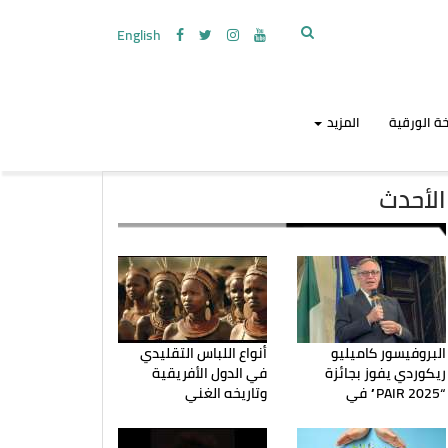
English
ة الورقية
المزيد
الأحدث
البروفيسور كاميليو
أنواع اللباس التقليدي
ريكوردي يفوز بجائزة
في الدول الأفريقية
“PAIR 2025” في
وتاريخه الغني