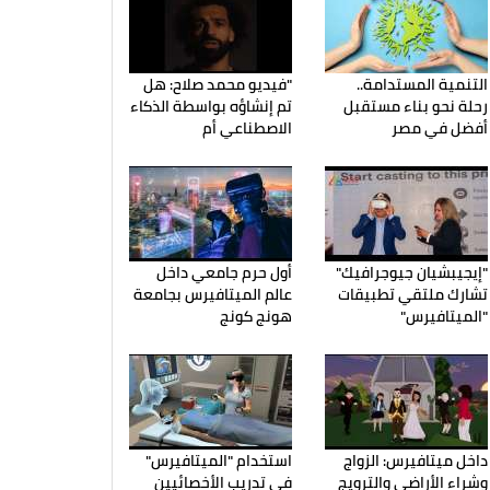
التنمية المستدامة..
"فيديو محمد صلاح: هل
رحلة نحو بناء مستقبل
تم إنشاؤه بواسطة الذكاء
أفضل في مصر
الاصطناعي أم
"إيجيبشيان جيوجرافيك"
أول حرم جامعي داخل
تشارك ملتقي تطبيقات
عالم الميتافيرس بجامعة
"الميتافيرس"
هونج كونج
داخل ميتافيرس: الزواج
استخدام "الميتافيرس"
وشراء الأراضي والترويج
في تدريب الأخصائيين