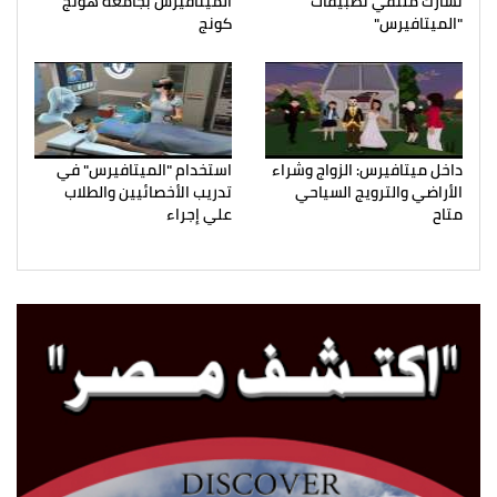
تشارك ملتقي تطبيقات
الميتافيرس بجامعة هونج
"الميتافيرس"
كونج
داخل ميتافيرس: الزواج وشراء
استخدام "الميتافيرس" في
الأراضي والترويج السياحي
تدريب الأخصائيين والطلاب
متاح
علي إجراء