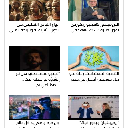
البروفيسور كاميليو ريكوردي
أنواع اللباس التقليدي في
يفوز بجائزة “PAIR 2025” في
الدول الأفريقية وتاريخه الغني
التنمية المستدامة.. رحلة نحو
"فيديو محمد صلاح: هل تم
بناء مستقبل أفضل في مصر
إنشاؤه بواسطة الذكاء
الاصطناعي أم
"إيجيبشيان جيوجرافيك"
أول حرم جامعي داخل عالم