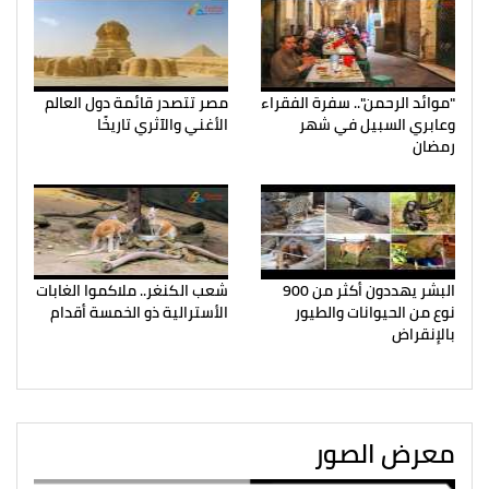
"موائد الرحمن".. سفرة الفقراء
مصر تتصدر قائمة دول العالم
وعابري السبيل في شهر
الأغني والآثري تاريخًا
رمضان
البشر يهددون أكثر من 900
شعب الكنغر.. ملاكموا الغابات
نوع من الحيوانات والطيور
الأسترالية ذو الخمسة أقدام
بالإنقراض
معرض الصور