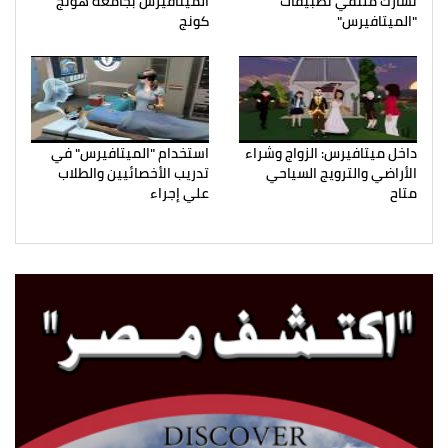
تشارك ملتقي تطبيقات
الميتافيرس بجامعة هونج
"الميتافيرس"
كونج
داخل ميتافيرس: الزواج وشراء
استخدام "الميتافيرس" في
الأراضي والترويج السياحي
تدريب الأخصائيين والطلاب
متاح
علي إجراء