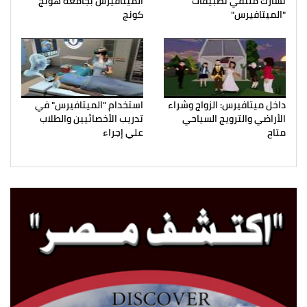
تشارك ملتقي تطبيقات
الميتافيرس بجامعة هونج
"الميتافيرس"
كونج
داخل ميتافيرس: الزواج وشراء
استخدام "الميتافيرس" في
الأراضي والترويج السياحي
تدريب الأخصائيين والطلاب
متاح
علي إجراء