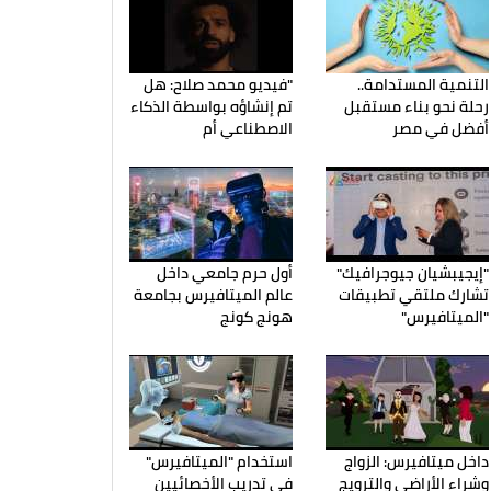
التنمية المستدامة..
"فيديو محمد صلاح: هل
رحلة نحو بناء مستقبل
تم إنشاؤه بواسطة الذكاء
أفضل في مصر
الاصطناعي أم
"إيجيبشيان جيوجرافيك"
أول حرم جامعي داخل
تشارك ملتقي تطبيقات
عالم الميتافيرس بجامعة
"الميتافيرس"
هونج كونج
داخل ميتافيرس: الزواج
استخدام "الميتافيرس"
وشراء الأراضي والترويج
في تدريب الأخصائيين