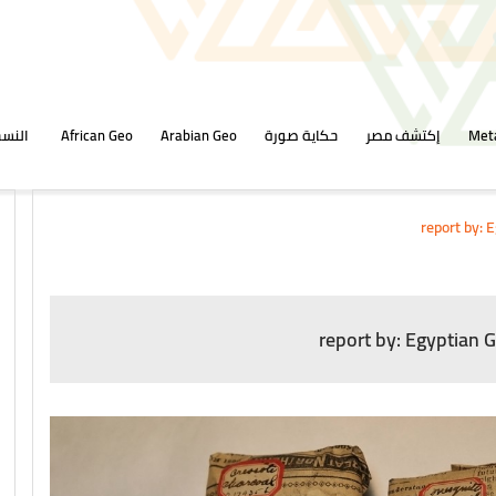
Met
إكتشف مصر
حكاية صورة
Arabian Geo
African Geo
النسخ