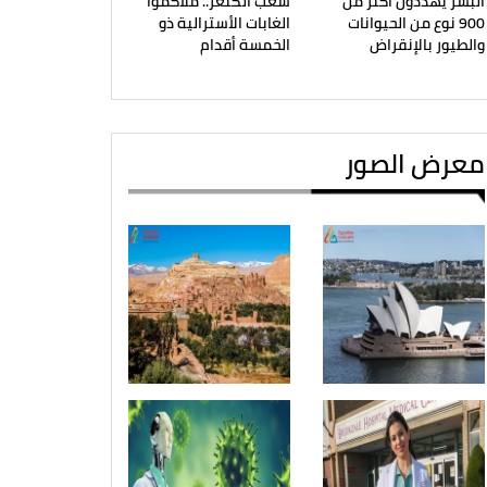
البشر يهددون أكثر من
شعب الكنغر.. ملاكموا
900 نوع من الحيوانات
الغابات الأسترالية ذو
والطيور بالإنقراض
الخمسة أقدام
معرض الصور