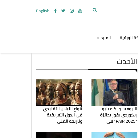
English
ة الورقية
المزيد
الأحدث
البروفيسور كاميليو
أنواع اللباس التقليدي
ريكوردي يفوز بجائزة
في الدول الأفريقية
“PAIR 2025” في
وتاريخه الغني