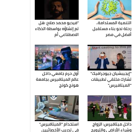
التنمية المستدامة..
"فيديو محمد صلاح: هل
رحلة نحو بناء مستقبل
تم إنشاؤه بواسطة الذكاء
أفضل في مصر
الاصطناعي أم
"إيجيبشيان جيوجرافيك"
أول حرم جامعي داخل
تشارك ملتقي تطبيقات
عالم الميتافيرس بجامعة
"الميتافيرس"
هونج كونج
داخل ميتافيرس: الزواج
استخدام "الميتافيرس"
وشراء الأراضي والترويج
في تدريب الأخصائيين