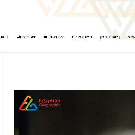
Met
إكتشف مصر
حكاية صورة
Arabian Geo
African Geo
النسخ