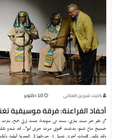
كتبت: شيرين العناني
10 اكتوبر
أحفاد الفراعنة: فرقة موسيقية تغن
"إر نفر حر نبت بتري، ست مى سوبدة، عنت إرتي جمح، بنر
خسيج ماع شنو، بدشت نحوي مرت حرى أبو".. قد تبدو تلك الكل
وقد تكون كلمات آخرى تميل في حروفها إلى العبرية أيضًا، ولكنه