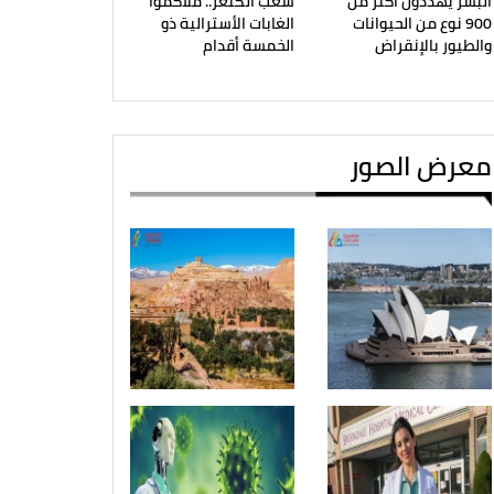
البشر يهددون أكثر من
شعب الكنغر.. ملاكموا
900 نوع من الحيوانات
الغابات الأسترالية ذو
والطيور بالإنقراض
الخمسة أقدام
معرض الصور