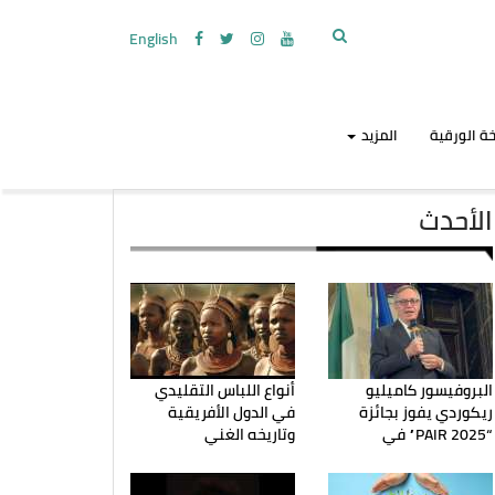
English
ة الورقية
المزيد
الأحدث
البروفيسور كاميليو
أنواع اللباس التقليدي
ريكوردي يفوز بجائزة
في الدول الأفريقية
“PAIR 2025” في
وتاريخه الغني