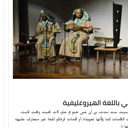
ي باللغة الهيروغليفية
ت سبت ست مدت، بن أن عس خنو إم حاو، كات نحبت وبخت قابت،
مات كما وكأنها تعويذة، أو كلمات فرانكو للغة غير متعارف عليها،
ا في