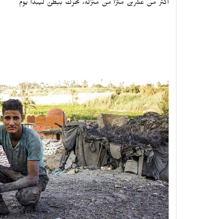
أكثر من عشرين مترًا من منزله، تحرك ببطئ ليبدأ يوم