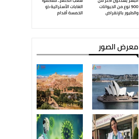
البشر يهددون أكثر من
شعب الكنغر.. ملاكموا
900 نوع من الحيوانات
الغابات الأسترالية ذو
والطيور بالإنقراض
الخمسة أقدام
معرض الصور