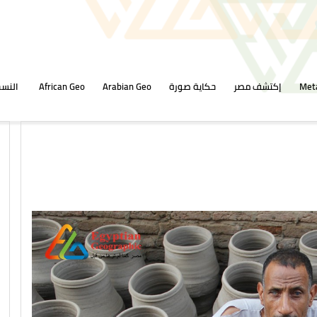
Met
إكتشف مصر
حكاية صورة
Arabian Geo
African Geo
النسخ