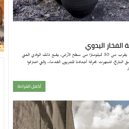
ة الفخار اليدوي
علي بُعد حوالي 50 كيلومترا من محافظة الفيوم، وعلي عمق ما يقرب من 30 كيلومترًا من سطح الأرض، يقبع ذلك الوادي الغني
التاريخ، اشتهرت بحرفة أجدادنا المصريون القدماء، والتي احترفوا
أكمل القراءة