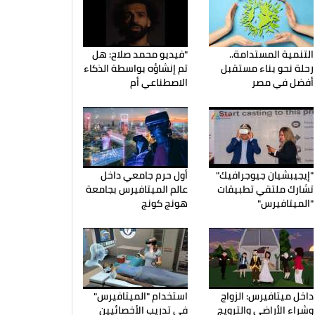
التنمية المستدامة..
"فيديو محمد صلاح: هل
رحلة نحو بناء مستقبل
تم إنشاؤه بواسطة الذكاء
أفضل في مصر
الاصطناعي أم
"إيجيبشيان جيوجرافيك"
أول حرم جامعي داخل
تشارك ملتقي تطبيقات
عالم الميتافيرس بجامعة
"الميتافيرس"
هونج كونج
داخل ميتافيرس: الزواج
استخدام "الميتافيرس"
وشراء الأراضي والترويج
في تدريب الأخصائيين