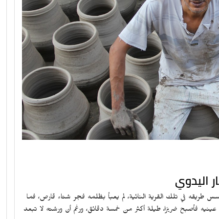
ر اليدوي
حسس طريقه في تلك القرية النائية، لم يعبأ بظلمه فجر شتاء قارص، فما
نيه فأصبح ضريرًا، طيلة أكثر من خمسة دقائق، ورغم أن ورشته لا تبعد