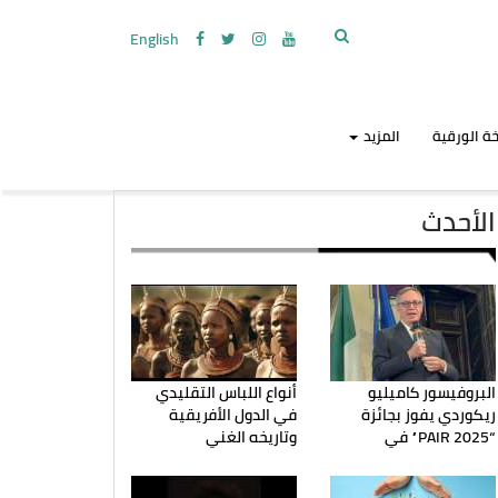
English
ة الورقية
المزيد
الأحدث
البروفيسور كاميليو
أنواع اللباس التقليدي
ريكوردي يفوز بجائزة
في الدول الأفريقية
“PAIR 2025” في
وتاريخه الغني