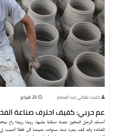
كتبت: تهاني عبد السلام
21 فبراير
عم حربي: كفيف احترف صناعة الفخا
أمسك الرجل العجوز عصاه متكئًا عليها، رويدًا رويدًا راح يت
الفائده وقد كف بصره منذ سنوات، حينما كان طفلًا أصيب في عي