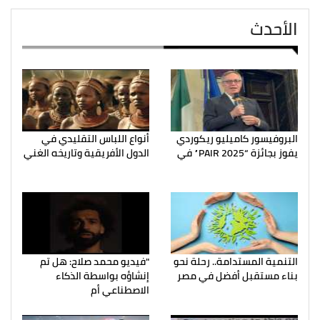
الأحدث
البروفيسور كاميليو ريكوردي
أنواع اللباس التقليدي في
يفوز بجائزة “PAIR 2025” في
الدول الأفريقية وتاريخه الغني
التنمية المستدامة.. رحلة نحو
"فيديو محمد صلاح: هل تم
بناء مستقبل أفضل في مصر
إنشاؤه بواسطة الذكاء
الاصطناعي أم