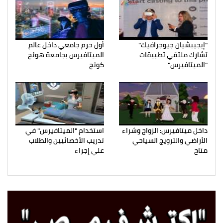
"إيجيبشيان جيوجرافيك"
أول حرم جامعي داخل عالم
تشارك ملتقي تطبيقات
الميتافيرس بجامعة هونج
"الميتافيرس"
كونج
داخل ميتافيرس: الزواج وشراء
استخدام "الميتافيرس" في
الأراضي والترويج السياحي
تدريب الأخصائيين والطلاب
متاح
علي إجراء