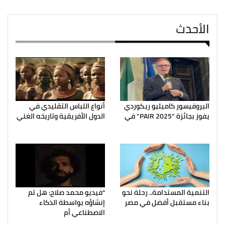
الأحدث
البروفيسور كاميليو ريكوردي
أنواع اللباس التقليدي في
يفوز بجائزة “PAIR 2025” في
الدول الأفريقية وتاريخه الغني
التنمية المستدامة.. رحلة نحو
"فيديو محمد صلاح: هل تم
بناء مستقبل أفضل في مصر
إنشاؤه بواسطة الذكاء
الاصطناعي أم