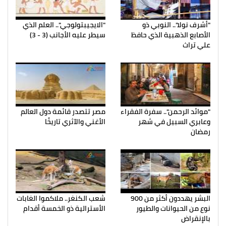
"أشرف نولا".. النوبي ذو
"الايجيبتولوجي".. العلم الذي
الأصابع الذهبية الذي حافظ
سيطر عليه الأجانب (3 - 3)
علي تراث
"موائد الرحمن".. سفرة الفقراء
مصر تتصدر قائمة دول العالم
وعابري السبيل في شهر
الأغني والآثري تاريخًا
رمضان
البشر يهددون أكثر من 900
شعب الكنغر.. ملاكموا الغابات
نوع من الحيوانات والطيور
الأسترالية ذو الخمسة أقدام
بالإنقراض