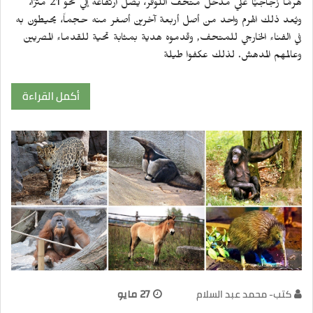
هرمًا زجاجيًا علي مدخل متحف اللوفر، يصل ارتفاعه إلي نحو 21 مترًا،
ويُعد ذلك الهرم واحد من أصل أربعة آخرين أصغر منه حجماً، يحيطون به
في الفناء الخارجي للمتحف, وقدموه هدية بمثابة تحية للقدماء المصريين
وعالمهم المدهش. لذلك عكفوا طيلة
أكمل القراءة
كتب- محمد عبد السلام
27 مايو