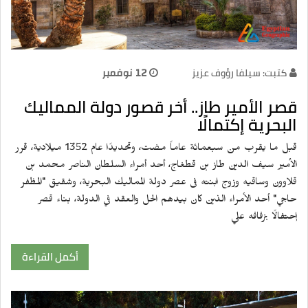
كتبت: سيلفا رؤوف عزيز
12 نوفمبر
قصر الأمير طاز.. أخر قصور دولة المماليك
البحرية إكتمالًا
قبل ما يقرب من سبعمائة عاماً مضت، وتحديدًا عام 1352 ميلادية، قرر
الأمير سيف الدين طاز بن قطغاج، أحد أمراء السلطان الناصر محمد بن
قلاوون وساقيه وزوج ابنته فى عصر دولة المماليك البحرية، وشقيق "المظفر
حاجي" أحد الأمراء الذين كان بيدهم الحل والعقد في الدولة، بناء قصر
إحتفالًا بزفافه علي
أكمل القراءة