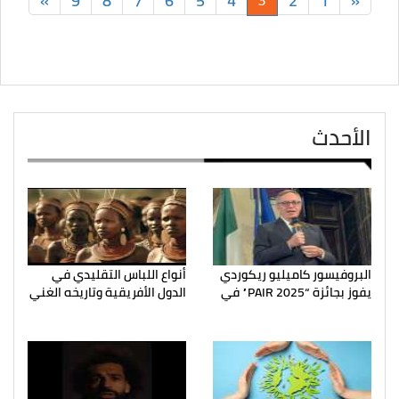
»
9
8
7
6
5
4
2
1
«
3
الأحدث
البروفيسور كاميليو ريكوردي
أنواع اللباس التقليدي في
يفوز بجائزة “PAIR 2025” في
الدول الأفريقية وتاريخه الغني