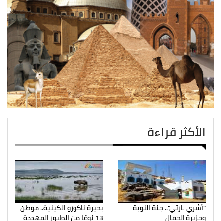
الأكثر قراءة
"أشري نارتي".. جنة النوبة
بحيرة ناكورو الكينية.. موطن
وجزيرة الجمال
13 نوعًا من الطيور المهددة