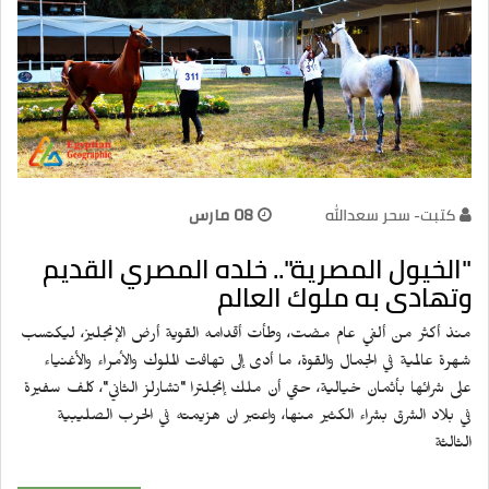
كتبت- سحر سعدالله
08 مارس
"الخيول المصرية".. خلده المصري القديم
وتهادى به ملوك العالم
منذ أكثر من ألفي عام مضت، وطأت أقدامه القوية أرض الإنجليز، ليكتسب
شهرة عالمية في الجمال والقوة، ما أدى إلى تهافت الملوك والأمراء والأغنياء
على شرائها بأثمان خيالية، حتي أن ملك إنجلترا "تشارلز الثاني"، كلف سفيرة
في بلاد الشرق بشراء الكثير منها، واعتبر ان هزيمته في الحرب الصليبية
الثالثة