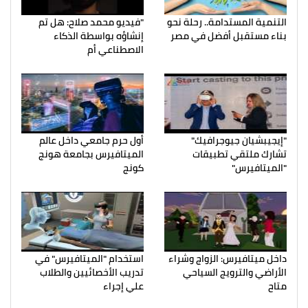
التنمية المستدامة.. رحلة نحو
"فيديو محمد صلاح: هل تم
بناء مستقبل أفضل في مصر
إنشاؤه بواسطة الذكاء
الاصطناعي أم
"إيجيبشيان جيوجرافيك"
أول حرم جامعي داخل عالم
تشارك ملتقي تطبيقات
الميتافيرس بجامعة هونج
"الميتافيرس"
كونج
داخل ميتافيرس: الزواج وشراء
استخدام "الميتافيرس" في
الأراضي والترويج السياحي
تدريب الأخصائيين والطلاب
متاح
علي إجراء