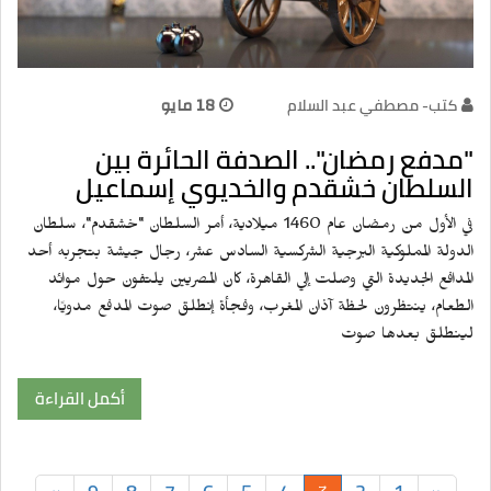
كتب- مصطفي عبد السلام
18 مايو
"مدفع رمضان".. الصدفة الحائرة بين
السلطان خشقدم والخديوي إسماعيل
في الأول من رمضان عام 1460 ميلادية، أمر السلطان "خشقدم"، سلطان
الدولة المملوكية البرجية الشركسية السادس عشر، رجال جيشة بتجربه أحد
المدافع الجديدة التي وصلت إلي القاهرة، كان المصريين يلتفون حول موائد
الطعام، ينتظرون لحظة آذان المغرب، وفجأة إنطلق صوت المدفع مدويًا،
لينطلق بعدها صوت
أكمل القراءة