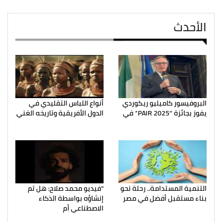
الأحدث
البروفيسور كاميليو ريكوردي
أنواع اللباس التقليدي في
يفوز بجائزة “PAIR 2025” في
الدول الأفريقية وتاريخه الغني
التنمية المستدامة.. رحلة نحو
"فيديو محمد صلاح: هل تم
بناء مستقبل أفضل في مصر
إنشاؤه بواسطة الذكاء
الاصطناعي أم