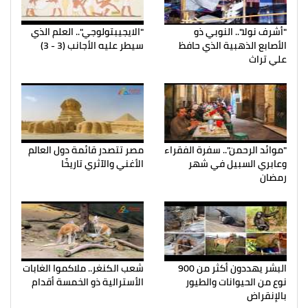
"أشرف نولا".. النوبي ذو
"الايجيبتولوجي".. العلم الذي
الأصابع الذهبية الذي حافظ
سيطر عليه الأجانب (3 - 3)
علي تراث
"موائد الرحمن".. سفرة الفقراء
مصر تتصدر قائمة دول العالم
وعابري السبيل في شهر
الأغني والآثري تاريخًا
رمضان
البشر يهددون أكثر من 900
شعب الكنغر.. ملاكموا الغابات
نوع من الحيوانات والطيور
الأسترالية ذو الخمسة أقدام
بالإنقراض