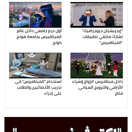
"إيجيبشيان جيوجرافيك"
أول حرم جامعي داخل عالم
تشارك ملتقي تطبيقات
الميتافيرس بجامعة هونج
"الميتافيرس"
كونج
داخل ميتافيرس: الزواج وشراء
استخدام "الميتافيرس" في
الأراضي والترويج السياحي
تدريب الأخصائيين والطلاب
متاح
علي إجراء