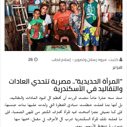
كتبت- مروه رسلان وتصوير– إسلام قطب
26
فبراير
"المرأة الحديدية".. مصرية تتحدي العادات
والتقاليد في الأسكندرية
منذ سته عشرة عامًأ مضت قررت أن تحطم كل قيود العادات والتقاليد،
بل أنها بما فعلت حطمت مبادئ الفطرة التي ولدت عليها بنات جنسها،
فإن كنا نعيش عصرًا أضحت فيه المرأة تحترف الكثير من المهن الصعبة، فإن
ما فعلته تلك المرأة السكندرية ضرب كل الأعراف في مقتل. اسمها مها
صبري، لم تتخط الأربعين بعد،