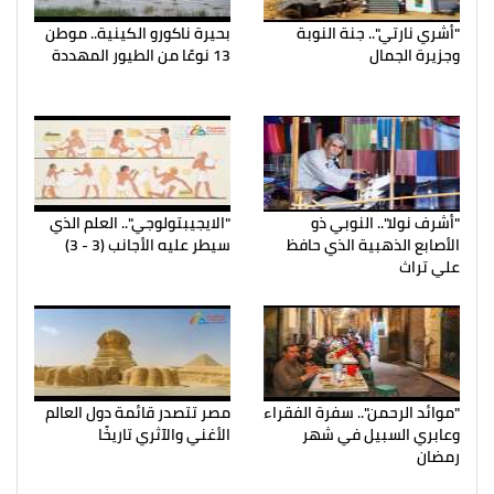
"أشري نارتي".. جنة النوبة
بحيرة ناكورو الكينية.. موطن
وجزيرة الجمال
13 نوعًا من الطيور المهددة
"أشرف نولا".. النوبي ذو
"الايجيبتولوجي".. العلم الذي
الأصابع الذهبية الذي حافظ
سيطر عليه الأجانب (3 - 3)
علي تراث
"موائد الرحمن".. سفرة الفقراء
مصر تتصدر قائمة دول العالم
وعابري السبيل في شهر
الأغني والآثري تاريخًا
رمضان