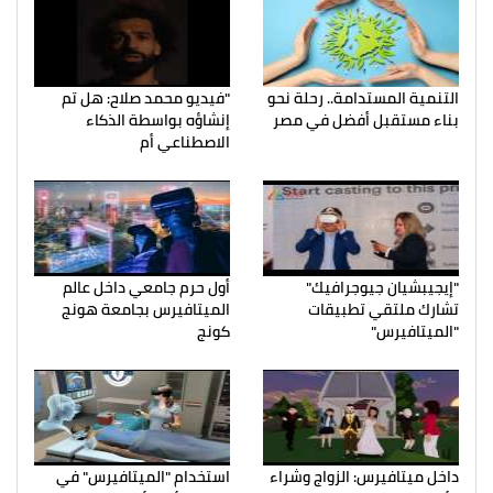
التنمية المستدامة.. رحلة نحو
"فيديو محمد صلاح: هل تم
بناء مستقبل أفضل في مصر
إنشاؤه بواسطة الذكاء
الاصطناعي أم
"إيجيبشيان جيوجرافيك"
أول حرم جامعي داخل عالم
تشارك ملتقي تطبيقات
الميتافيرس بجامعة هونج
"الميتافيرس"
كونج
داخل ميتافيرس: الزواج وشراء
استخدام "الميتافيرس" في