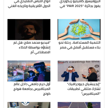
البروفيسور كاميليو ريكوردي
أنواع اللباس التقليدي في
يفوز بجائزة “PAIR 2025” في
الدول الأفريقية وتاريخه الغني
التنمية المستدامة.. رحلة نحو
"فيديو محمد صلاح: هل تم
بناء مستقبل أفضل في مصر
إنشاؤه بواسطة الذكاء
الاصطناعي أم
"إيجيبشيان جيوجرافيك"
أول حرم جامعي داخل عالم
تشارك ملتقي تطبيقات
الميتافيرس بجامعة هونج
"الميتافيرس"
كونج