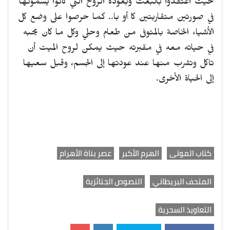
حيث اعتقدوا بالبعث وبعودة الروح التي كانوا يسمونها
في صورتين متقاربتين كا أو با.. كما حرصوا على وضع كل
الأشياء الخاصة بالمتوفى من طعام وحلي وكل ما كان يحبه
في حياته معه في مقبرته حيث يمكن لروح الميت أن
تاكل وتشرب منها عند عودتها إلى الجسم، وقبل سعيها
إلى الحياة الأخرى.
كتاب الموتى
الهرم الأكبر
عصر بناة الأهرام
المتحف البريطاني
النصوص الجنائزية
التعاويذ السحرية