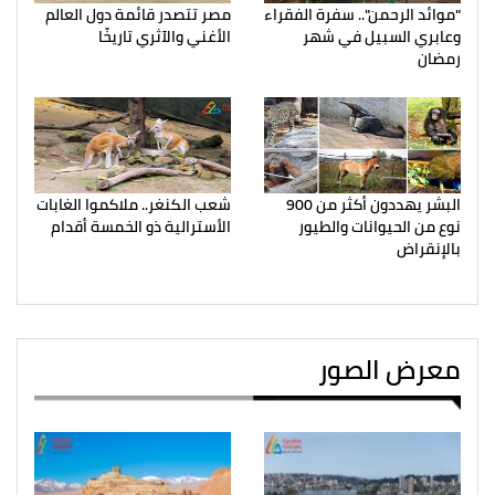
"موائد الرحمن".. سفرة الفقراء
مصر تتصدر قائمة دول العالم
وعابري السبيل في شهر
الأغني والآثري تاريخًا
رمضان
البشر يهددون أكثر من 900
شعب الكنغر.. ملاكموا الغابات
نوع من الحيوانات والطيور
الأسترالية ذو الخمسة أقدام
بالإنقراض
معرض الصور