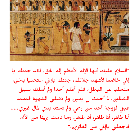
"السلام عليك أيها الإله الأعظم إله الحق. لقد جئتك يا
إلهي خاضعا لأشهد جلالك، جئتك ياإلهي متحليا بالحق،
متخليا عن الباطل، فلم أظلم أحدا ولم أسلك سبيل
الضالين، لم أحنث في يمين ولم تضلني الشهوة فتمتد
عيني لزوجة أحد من رحمي ولم تمتد يدي لمال غيري.....
أنا طاهر، أنا طاهر، أنا طاهر. وما دمت بريئا من الأثم،
فاجعلني ياإلهي من الفائزين."