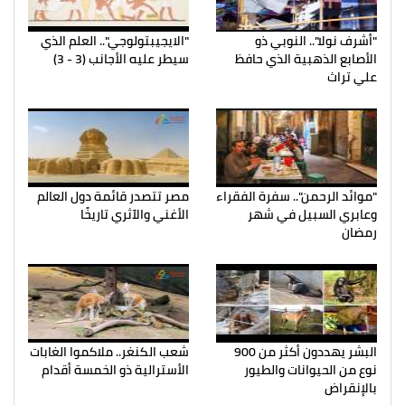
"أشرف نولا".. النوبي ذو
"الايجيبتولوجي".. العلم الذي
الأصابع الذهبية الذي حافظ
سيطر عليه الأجانب (3 - 3)
علي تراث
"موائد الرحمن".. سفرة الفقراء
مصر تتصدر قائمة دول العالم
وعابري السبيل في شهر
الأغني والآثري تاريخًا
رمضان
البشر يهددون أكثر من 900
شعب الكنغر.. ملاكموا الغابات
نوع من الحيوانات والطيور
الأسترالية ذو الخمسة أقدام
بالإنقراض