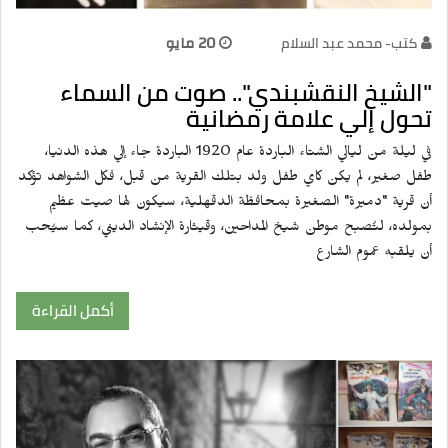
كتب- محمد عبد السلام
20 مايو
"الشيخ النقشبندي".. صوت من السماء
تحول إلي علامة رمضانية
في ليلة من ليالي الشتاء الباردة عام 1920 الباردة جاء إلي هذه الدنيا،
طفل صغير، لم يكن كاي طفل ولد بتلك القرية من قبل، فكل الشواهد تؤكد
أن قرية "دميرة" الصغيرة بمحافظة الدقهلية، سيكون لها صيت عظيم
بمولده، لتُصبح موطن شيخ المداحين، وقيثارة الإنشاد الديني، كما سيُحب
أن يلقبه عموم الشارع
أكمل القراءة