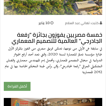
كتبت: تهاني عبد السلام
10 يناير
خمسة مصريين يفوزون بجائزة "رفعة
الجادرجي" العالمية للتصميم المعماري
في سابقة هي الأولي من نوعها، تمكن فريق مصري من الفوز بالمركز الأول
لجائزة مؤسسة تميُّز للعمارة لسنة 2020، والتي تعد أحد أرفع الجوائز
الدولية في مجال التصميم المعماري، وتحمل إسم المهندس معماري والفنان
التشكيلي العراقي "رفعة الجادرجي"، وكان يرأس لجنة التحكيم الخاصة بها في عام
2012 المعمارية
أكمل القراءة