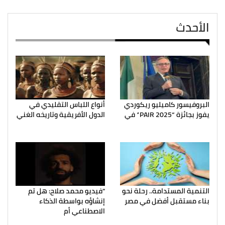
الأحدث
البروفيسور كاميليو ريكوردي
أنواع اللباس التقليدي في
يفوز بجائزة “PAIR 2025” في
الدول الأفريقية وتاريخه الغني
التنمية المستدامة.. رحلة نحو
"فيديو محمد صلاح: هل تم
بناء مستقبل أفضل في مصر
إنشاؤه بواسطة الذكاء
الاصطناعي أم