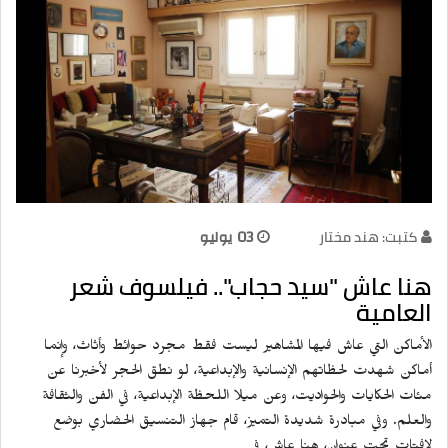
كتبت: هند مختار
03 يوليو
هنا عاش "سيد حجاب".. فيلسوف شعر
العامية
الأماكن التي عاش فيها المشاهير ليست فقط مجرد حوائط وأثاث، وإنما
أماكن شهدت لحظاتهم الإنسانية والإبداعية، لو نطق الحجر لأخبرنا عن
مئات الحكايات والحواديت، وعن ميلا اللحظة الإبداعية، في الفن والثقافة
والعلم. وفي مبادرة شديدة التميز، قام جهاز التنسيق الحضاري بوضع
لافتات تحت عنوان، هنا عاش، في