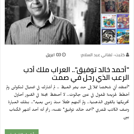
كتبت- تهاني عبد السلام:
03 ابريل
"أحمد خالد توفيق".. العراب ملك أدب
الرعب الذي رحل في صمت
"أعتقد أني شخصا مملا إلى حد يثير الغيظ .. لم أشارك في اغتيال لنكولن ولم
أخطط لهزيمة المغول في عين جالوت.. لا أحتفظ بجثة في القبور أحاول
تحريكها بالقوى الذهنية.. ولم ألتهم طفلًا منذ زمن بعيد".. بتلك العبارة
وصف الكاتب المصري "أحمد خالد توفيق" نفسه، رغم أنه أحد أشهر الكُتاب
بين