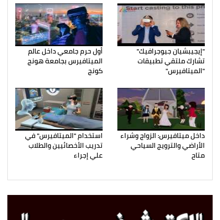
"إيجيبشيان جيوجرافيك"
أول حرم جامعي داخل عالم
تشارك ملتقي تطبيقات
الميتافيرس بجامعة هونج
"الميتافيرس"
كونج
داخل ميتافيرس: الزواج وشراء
استخدام "الميتافيرس" في
الأراضي والترويج السياحي
تدريب الأخصائيين والطلاب
متاح
علي إجراء