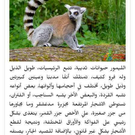
الليمور حيوانات ثديية، تتبع الرئيسيات، طويل الذيل
وله فرو كثيف، تمتلك أنفًا مدببًا وعينين كبيرتين
وذيل طويل، تختلف في أحجامها وألوانها، بعض أنواعه
تشبه القردة، والبعض الأخر يشبه السناجب، أو الفئران،
تستوطن الاشجار المرتفعة بجزيرة مدغشقر وما يجاورها
من جزر صغيرة، علي الأخص جزر القمر، يتغذى بشكل
رئيسي على الفواكة والأوراق المختلفة، ونتيجة لقطع
الأشجار بشكل غير قانوني، بالإضافة للصيد الجائر، يصنفه