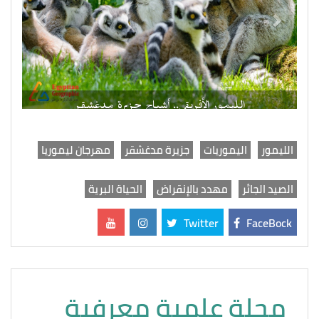
الليمور الأفريقي.. أشباح جزيرة مدغشقر
الليمور
اليموريات
جزيرة مدغشقر
مهرجان ليموريا
الصيد الجائر
مهدد بالإنقراض
الحياة البرية
Twitter
FaceBock
مجلة علمية معرفية