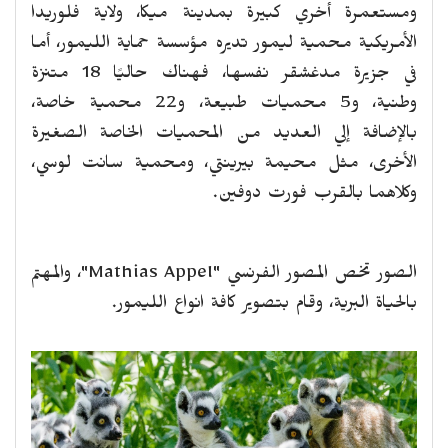
ومستعمرة أخري كبيرة بمدينة ميكا، ولاية فلوريدا
الأمريكية محمية ليمور تديره مؤسسة حماية الليمور، أما
في جزيرة مدغشقر نفسها، فهناك حاليًا 18 متنزة
وطنية، و5 محميات طبيعة، و22 محمية خاصة،
بالإضافة إلي العديد من المحميات الخاصة الصغيرة
الأخرى، مثل محيمة بيرينتي، ومحمية سانت لوسي،
وكلاهما بالقرب فورت دوفين.
الصور تخص المصور الفرنسي "
Mathias Appel
"، والمهتم
بالحياة البرية، وقام بتصوير كافة انواع الليمور.
revious
Next