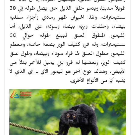
والليمور مطوق العنق، فيشبهان القردة، إلا أن لهما أنفًا
طويلاً مدببًا، وينمو حلقي الذيل حتى يصل طوله إلي 38
سنتيمترات، ولهذا الحيوان ظهر رمادي وأجزاء سفلية
بيضاء، وحلقات وبرية بيضاء وسوداء على الذيل، أما
الليمور المطوق العنق فيبلغ طوله حوالي 60
سنتيمترات، وله فرو كثيف الوبر بصفة خاصة، ومعظم
الليمور مطوق العنق لها فراء سوداء وبيضاء، وطوق عنق
كثيف الوبر، وبعضها له فرو بني يميل للأحمر بدلاً من
الأبيض، وهناك نوع آخر هو ليمور الآي ـ آي الذي لا
يُشبه أيًا من الأنواع الأخرى.