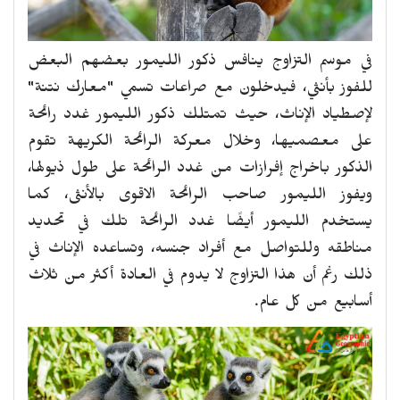
في موسم التزاوج ينافس ذكور الليمور بعضهم البعض
للفوز بأنثي، فيدخلون مع صراعات تسمي "معارك نتنة"
لإصطياد الإناث، حيث تمتلك ذكور الليمور غدد رائحة
على معصميها، وخلال معركة الرائحة الكريهة تقوم
الذكور باخراج إفرازات من غدد الرائحة على طول ذيولها،
ويفوز الليمور صاحب الرائحة الاقوى بالأنثى، كما
يستخدم الليمور أيضًا غدد الرائحة تلك في تحديد
مناطقه وللتواصل مع أفراد جنسه، وتساعده الإناث في
ذلك رغم أن هذا التزاوج لا يدوم في العادة أكثر من ثلاث
أسابيع من كل عام.