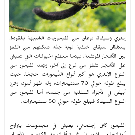
إندري وسيفاكا، نوعان من الليموريات الشبيهة بالقردة،
يمتلكان سيقان خلفية قوية جدًا، تمكنهم من القفز
بين الأشجار المرتفعة، بينما معظم الحيوانات التي تعيش
على الأشجار تقفز من فرع إلى آخر، ويُعد الليمور من
النوع الإندري هو أكبر أنواع اللَّيمورات حجمًا، حيث
يبلغ طوله حوالي 70 سنتيمترات، وله ظهر أسود، وفرو
أبيض في الأجزاء السفلية من جسمه، أما الليمور من
النوع السيفاكا فيبلغ طوله حوالي 50 سنتيمترات.
الليمور كائن إجتماعي، يعيش في مجموعات يتراوح