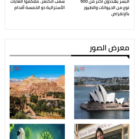
البشر يهددون أكثر من 900
شعب الكنغر.. ملاكموا الغابات
نوع من الحيوانات والطيور
الأسترالية ذو الخمسة أقدام
بالإنقراض
معرض الصور