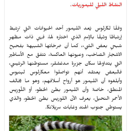
النشاط الليلي لليموريات.
وفقًا لكارلوس يُعد الليمور أحد الحيوانات التي ترتبط
إرتباطًا وثيقًا بالإسم الذي اختاره لها، فهي ذات مظهر
شبحي بعض الشيء، كما أن صرخاتها الشبيهة بفحيح
الاشجار الصاخب، وعيونها العاكسة، تتفق مع الأساطير
التي يتداولها سكان جزيرة مدغشقر، مستوطنها الرئيسي،
فالبعض يعتقد أنهم تواصلوا معكارلوس لينيوس
وأبلغوه أن الليمور هو أرواح أسلافهم، وهو ما يخالف
المنطق، خاصة وأن الليمور بطئ الخطو، أو اللُورِيس
الأحمر النحيل، يعرف الآن اللوريس بطئ الخطو، والذي
يستوطن جنوب الهند وغابات سريلانكا.