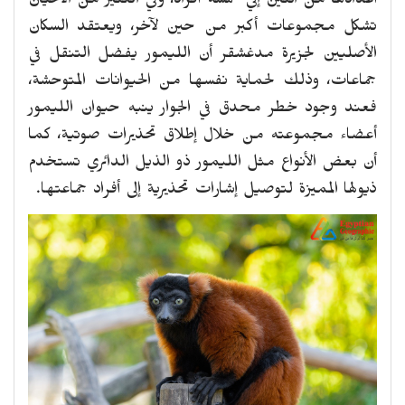
أعدادها من اثنين إلي خمسة أفراد، وفي الكثير من الأحيان
تشكل مجموعات أكبر من حين لآخر، ويعتقد السكان
الأصليين لجزيرة مدغشقر أن الليمور يفضل التنقل في
جماعات، وذلك لحماية نفسها من الحيوانات المتوحشة،
فعند وجود خطر محدق في الجوار ينبه حيوان الليمور
أعضاء مجموعته من خلال إطلاق تحذيرات صوتية، كما
أن بعض الأنواع مثل الليمور ذو الذيل الدائري تستخدم
ذيولها المميزة لتوصيل إشارات تحذيرية إلى أفراد جماعتها.