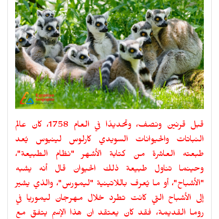
قبل قرنين ونصف، وتحديدًا في العام 1758، كان عالم
النباتات والحيوانات السويدي كارلوس لينيوس يُعد
طبعته العاشرة من كتابة الأشهر "نظام الطبيعة"،
وحينما تناول طبيعة ذلك الحيوان قال أنه يشبه
"الأشباح"، أو ما يُعرف باللاتينية "ليمورس"، والذي يشير
إلى الأشباح التي كانت تطرد خلال مهرجان ليموريا في
روما القديمة، فقد كان يعتقد ان هذا الإسم يتفق مع