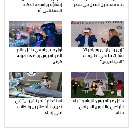
بناء مستقبل أفضل في مصر
إنشاؤه بواسطة الذكاء
الاصطناعي أم
"إيجيبشيان جيوجرافيك"
أول حرم جامعي داخل عالم
تشارك ملتقي تطبيقات
الميتافيرس بجامعة هونج
"الميتافيرس"
كونج
داخل ميتافيرس: الزواج وشراء
استخدام "الميتافيرس" في
الأراضي والترويج السياحي
تدريب الأخصائيين والطلاب
متاح
علي إجراء