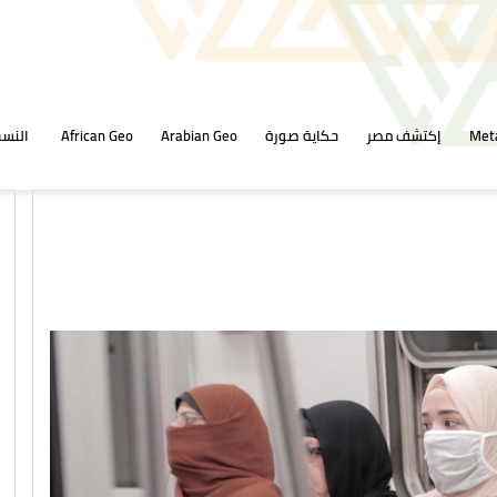
Met
إكتشف مصر
حكاية صورة
Arabian Geo
African Geo
النسخ