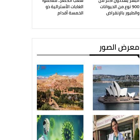
البشر يهددون أكثر من
شعب الكنغر.. ملاكموا
900 نوع من الحيوانات
الغابات الأسترالية ذو
والطيور بالإنقراض
الخمسة أقدام
معرض الصور