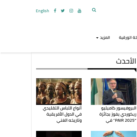
English
ة الورقية
المزيد
الأحدث
البروفيسور كاميليو
أنواع اللباس التقليدي
ريكوردي يفوز بجائزة
في الدول الأفريقية
“PAIR 2025” في
وتاريخه الغني