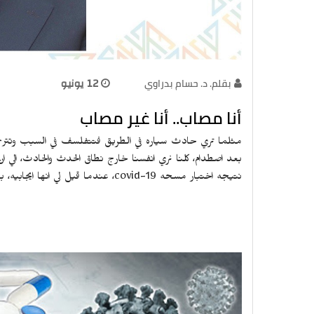
بقلم. د. حسام بدراوي
12 يونيو
أنا مصاب.. أنا غير مصاب
مثلما تري حادث سياره في الطريق فتتفلسف في السبب وتترحم 
بعد اصطدام، كلنا نري انفسنا خارج نطاق الحدث والحادث، الي 
نتيجه اختبار مسحه covid-19، عندما قيل لي انها ايجابيه، بالرغم