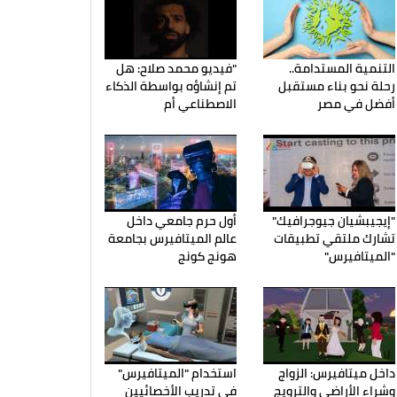
التنمية المستدامة..
"فيديو محمد صلاح: هل
رحلة نحو بناء مستقبل
تم إنشاؤه بواسطة الذكاء
أفضل في مصر
الاصطناعي أم
"إيجيبشيان جيوجرافيك"
أول حرم جامعي داخل
تشارك ملتقي تطبيقات
عالم الميتافيرس بجامعة
"الميتافيرس"
هونج كونج
داخل ميتافيرس: الزواج
استخدام "الميتافيرس"
وشراء الأراضي والترويج
في تدريب الأخصائيين