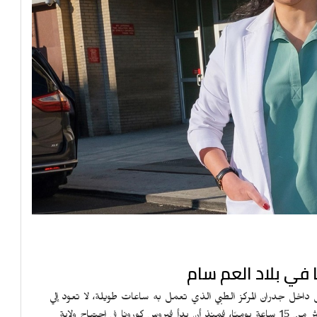
في بلاد العم سام
داخل جدران المركز الطبي الذي تعمل به ساعات طويلة، لا تعود إلي
منزلها إلا في ساعات متأخرة من الليل، قد تستمر في عملها لأكثر من 15 ساعة يوميًا، فمنذ أن بدأ فيروس كورونا في اجتياح ولاية