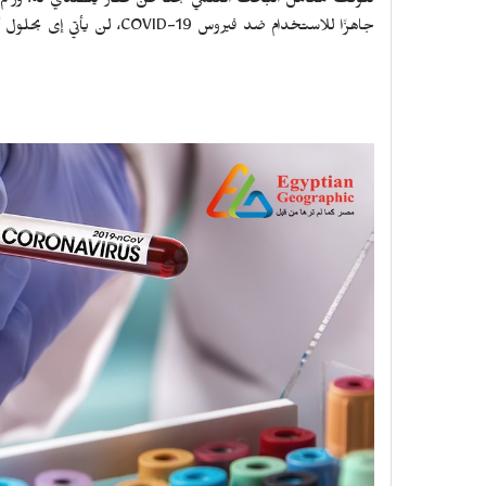
تتوقف معامل البحث العلمي بحثًا عن عقار يتصدي له، ورغم أن 
جاهزًا للاستخدام ضد فيروس COVID-19، لن يأتي إى بحلول أوائل عام