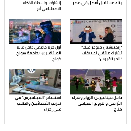
بناء مستقبل أفضل في مصر
إنشاؤه بواسطة الذكاء
الاصطناعي أم
"إيجيبشيان جيوجرافيك"
أول حرم جامعي داخل عالم
تشارك ملتقي تطبيقات
الميتافيرس بجامعة هونج
"الميتافيرس"
كونج
داخل ميتافيرس: الزواج وشراء
استخدام "الميتافيرس" في
الأراضي والترويج السياحي
تدريب الأخصائيين والطلاب
متاح
علي إجراء