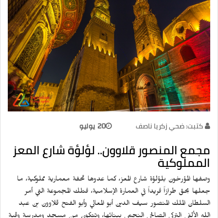
كتبت: ضحي زكريا ناصف
20 يوليو
مجمع المنصور قلاوون.. لؤلؤة شارع المعز
المملوكية
وصفها المؤرخون بلؤلؤة شارع المعز، كما عدوها تحفة معمارية مملوكية، ما
جعلها بحق طرازاً فريداً في العمارة الإسلامية، فتلك المجموعة التي أمر
السلطان الملك المنصور سيف الدين أبو المعالي وأبو الفتح قلاوون بن عبد
الله الألفي التركي الصالحى النجمى ببنائها، وتتكون من مسجد ومدرسة وقبة