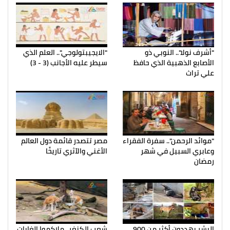
"أشرف نولا".. النوبي ذو
"الايجيبتولوجي".. العلم الذي
الأصابع الذهبية الذي حافظ
سيطر عليه الأجانب (3 - 3)
علي تراث
"موائد الرحمن".. سفرة الفقراء
مصر تتصدر قائمة دول العالم
وعابري السبيل في شهر
الأغني والآثري تاريخًا
رمضان
البشر يهددون أكثر من 900
شعب الكنغر.. ملاكموا الغابات