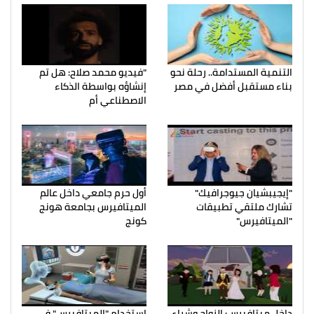
التنمية المستدامة.. رحلة نحو
"فيديو محمد صلاح: هل تم
بناء مستقبل أفضل في مصر
إنشاؤه بواسطة الذكاء
الاصطناعي أم
"إيجيبشيان جيوجرافيك"
أول حرم جامعي داخل عالم
تشارك ملتقي تطبيقات
الميتافيرس بجامعة هونج
"الميتافيرس"
كونج
داخل ميتافيرس: الزواج وشراء
استخدام "الميتافيرس" في