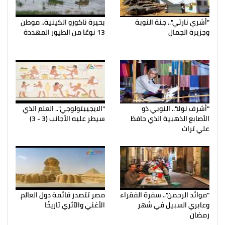
"أشري نارتي".. جنة النوبة
بحيرة ناكورو الكينية.. موطن
وجزيرة الجمال
13 نوعًا من الطيور المهددة
"أشرف نولا".. النوبي ذو
"الايجيبتولوجي".. العلم الذي
الأصابع الذهبية الذي حافظ
سيطر عليه الأجانب (3 - 3)
علي تراث
"موائد الرحمن".. سفرة الفقراء
مصر تتصدر قائمة دول العالم
وعابري السبيل في شهر
الأغني والآثري تاريخًا
رمضان