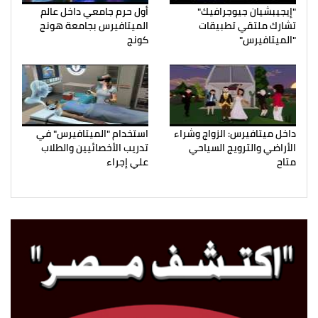
"إيجيبشيان جيوجرافيك"
أول حرم جامعي داخل عالم
تشارك ملتقي تطبيقات
الميتافيرس بجامعة هونج
"الميتافيرس"
كونج
داخل ميتافيرس: الزواج وشراء
استخدام "الميتافيرس" في
الأراضي والترويج السياحي
تدريب الأخصائيين والطلاب
متاح
علي إجراء