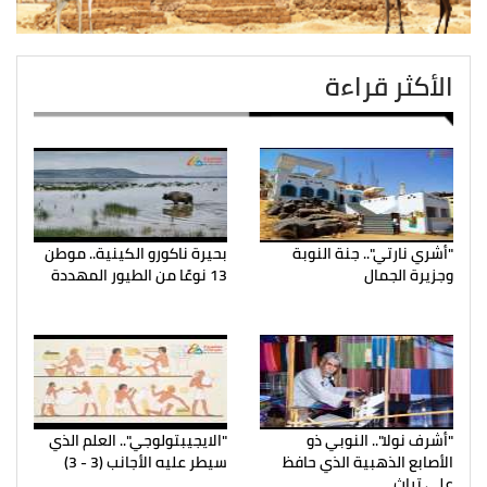
الأكثر قراءة
"أشري نارتي".. جنة النوبة
بحيرة ناكورو الكينية.. موطن
وجزيرة الجمال
13 نوعًا من الطيور المهددة
"أشرف نولا".. النوبي ذو
"الايجيبتولوجي".. العلم الذي
الأصابع الذهبية الذي حافظ
سيطر عليه الأجانب (3 - 3)
علي تراث