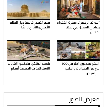
"موائد الرحمن".. سفرة الفقراء
مصر تتصدر قائمة دول العالم
وعابري السبيل في شهر
الأغني والآثري تاريخًا
رمضان
البشر يهددون أكثر من 900
شعب الكنغر.. ملاكموا الغابات
نوع من الحيوانات والطيور
الأسترالية ذو الخمسة أقدام
بالإنقراض
معرض الصور