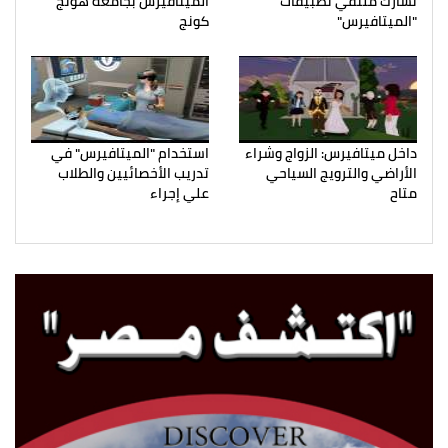
تشارك ملتقي تطبيقات
الميتافيرس بجامعة هونج
"الميتافيرس"
كونج
داخل ميتافيرس: الزواج وشراء
استخدام "الميتافيرس" في
الأراضي والترويج السياحي
تدريب الأخصائيين والطلاب
متاح
علي إجراء