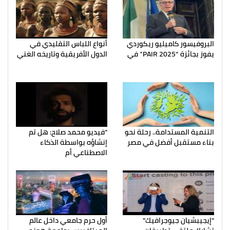
البروفيسور كاميليو ريكوردي
أنواع اللباس التقليدي في
يفوز بجائزة “PAIR 2025” في
الدول الأفريقية وتاريخه الغني
التنمية المستدامة.. رحلة نحو
"فيديو محمد صلاح: هل تم
بناء مستقبل أفضل في مصر
إنشاؤه بواسطة الذكاء
الاصطناعي أم
"إيجيبشيان جيوجرافيك"
أول حرم جامعي داخل عالم