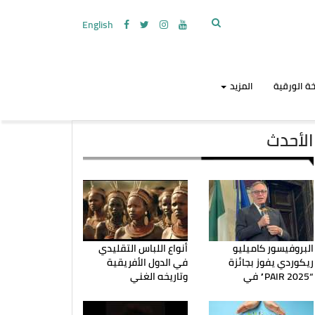
English
ة الورقية
المزيد
الأحدث
البروفيسور كاميليو
أنواع اللباس التقليدي
ريكوردي يفوز بجائزة
في الدول الأفريقية
“PAIR 2025” في
وتاريخه الغني