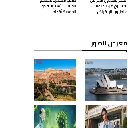
البشر يهددون أكثر من
شعب الكنغر.. ملاكموا
900 نوع من الحيوانات
الغابات الأسترالية ذو
والطيور بالإنقراض
الخمسة أقدام
معرض الصور