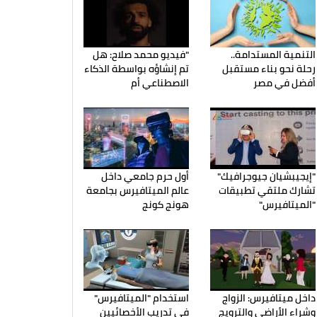
التنمية المستدامة..
"فيديو محمد صلاح: هل
رحلة نحو بناء مستقبل
تم إنشاؤه بواسطة الذكاء
أفضل في مصر
الاصطناعي أم
"إيجيبشيان جيوجرافيك"
أول حرم جامعي داخل
تشارك ملتقي تطبيقات
عالم الميتافيرس بجامعة
"الميتافيرس"
هونج كونج
داخل ميتافيرس: الزواج
استخدام "الميتافيرس"
وشراء الأراضي والترويج
في تدريب الأخصائيين