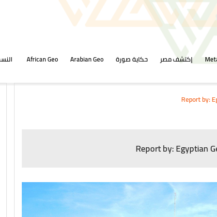
Met
إكتشف مصر
حكاية صورة
Arabian Geo
African Geo
النسخ