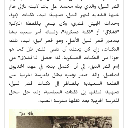
قصر النيل، والذي بناه محمد على باشا لابنته نازلى هانم
لحبها الشديد لنهر النيل، تمهيدًا لبناء ثكنات لإيواء
وحدات الجيش المصري، وكان يُسمي باللفظة التركية
"قشلاق" أو "ثكنة عسكرية"، ولبنائه أمر سعيد باشا
بتدمير قصر النيل الأصلي، وهو قصر أنيق، لبناء تلك
الثكنات، وإن كان يُعتقد أن نفس القصر ظل كما هو
جزءًا من الثكنات العسكرية، لذا حصل الـ"قشلاق" علي
إسم قصر النيل، إلي أن اكتمل بنائه في عهد الخديوى
اسماعيل، والذ اصدر اوامره بنقل المدرسة الحربية من
القلعة السعيدية بالقناطر إلى ثكنات قصر النيل،
تمهيدًا لنقلها إلى ثكنات العباسية، وقد حل محل
المدرسة الحربية بعد نقلها مدرسة الطب.