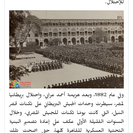
للإحتلال.
وفي عام 1882، وبعد هزيمة أحمد عرابي، وإحتلال بريطانيا
لمصر، سيطرت وحدات الجيش البريطاني على ثكنات قصر
النيل، التي كانت يومًا ثكنات للجيش المصري، وخلال
السنوات القليلة الأولي عكف علي إعادة تصميم البنية
التحتية العسكرية للقاهرة كلها، حتي اضحت تلك