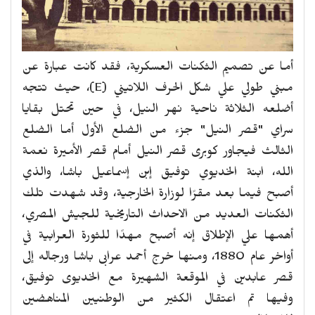
أما عن تصميم الثكنات العسكرية، فقد كانت عبارة عن
مبني طولي علي شكل الحرف اللاتيني (
E
)، حيث تتجه
أضلعه الثلاثة ناحية نهر النيل، في حين تحتل بقايا
سراي "قصر النيل" جزء من الضلع الأول أما الضلع
الثالث فيجاور كوبرى قصر النيل أمام قصر الأميرة نعمة
الله، ابنة الخديوي توفيق إبن إسماعيل باشا، والذي
أصبح فيما بعد مقرًا لوزارة الخارجية، وقد شهدت تلك
الثكنات العديد من الاحداث التاريخية للجيش المصري،
أهمها علي الإطلاق إنه أصبح مهدًا للثورة العرابية في
أواخر عام 1880، ومنها خرج أحمد عرابى باشا ورجاله إلى
قصر عابدين في الموقعة الشهيرة مع الخديوى توفيق،
وفيها تم اعتقال الكثير من الوطنيين المناهضين