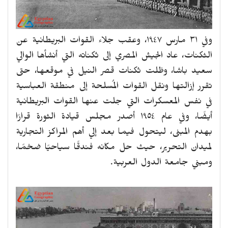
وفي ٣١ مارس ١٩٤٧، وعقب جلاء القوات البريطانية عن
الثكنات، عاد الجيش المصري إلى ثكناته التي أنشأها الوالي
سعيد باشا، وظلت ثكنات قصر النيل في موقعها، حتى
تقرر إزالتها ونقل القوات المُسلحة إلى منطقة العباسية
في نفس المعسكرات التي جلت عنها القوات البريطانية
أيضًا، وفي عام ١٩٥٤ أصدر مجلس قيادة الثورة قرارًا
بهدم المبنى، ليتحول فيما بعد إلي أهم المراكز التجارية
لميدان التحرير، حيث حل مكانه فندقًا سياحيًا ضخمًا،
ومبني جامعة الدول العربية.
revious
Next