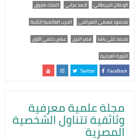
الإحتلال البريطاني
أحمد عرابي
الملك فاروق
محمود فهمى النقراشى
الحرب العالمية الثانية
محمد على باشا
قصر النيل
عباس حلمي الأول
الثورة العرابية
Twitter
FaceBock
مجلة علمية معرفية
وثائقية تتناول الشخصية
المصرية