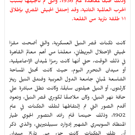
وذلك طبقا لمعاهدة عام 1936، والتى تم تأجيلها بسبب
الحرب العالمية الثانية، وقد إحتفل الجيش المصري بإطلاق
١٠١ طلقة نارية من القلعة.
كانت ثكنات قصر النيل العسكرية، والتي أضحت مقرًا
لجيش الإحتلال البريطاني، معلمًا من أهم معالم القاهرة
في ذلك الوقت، حتي أنها كانت رمزًا لميدان الإسماعيلية،
أو ميدان التحرير اليوم، حيث كانت تحتل المساحة
الشاسعة لمباني جامعة الدول العربية وفندق النيل ريتز
كارلتون، أو النيل هيلتون سابقًا، وكانت تطل مباشرة علي
حافة نهر النيل، وكان ملاصقًا لكوبري قصر النيل، وتعود
أقدم الصور التي تم إلتقاطها لتلك الثكنات في عام
1902، وذلك حينما قام رائد التصوير الجوي طيار
المنطاد السويسري الشهير إدوارد سبيلتيريني، والذي ذكر
أن تلك الثكنات كانت جزء من تاريخ ميدان