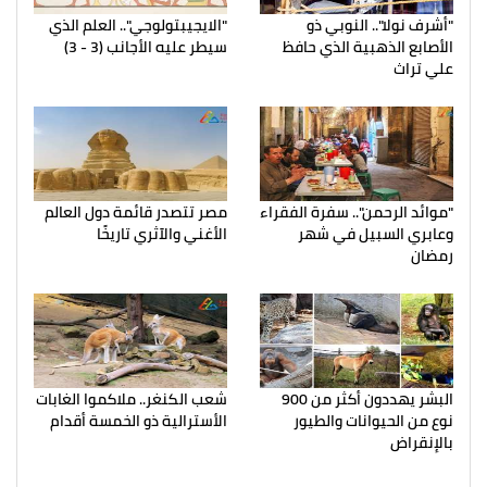
"أشرف نولا".. النوبي ذو
"الايجيبتولوجي".. العلم الذي
الأصابع الذهبية الذي حافظ
سيطر عليه الأجانب (3 - 3)
علي تراث
"موائد الرحمن".. سفرة الفقراء
مصر تتصدر قائمة دول العالم
وعابري السبيل في شهر
الأغني والآثري تاريخًا
رمضان
البشر يهددون أكثر من 900
شعب الكنغر.. ملاكموا الغابات
نوع من الحيوانات والطيور
الأسترالية ذو الخمسة أقدام
بالإنقراض