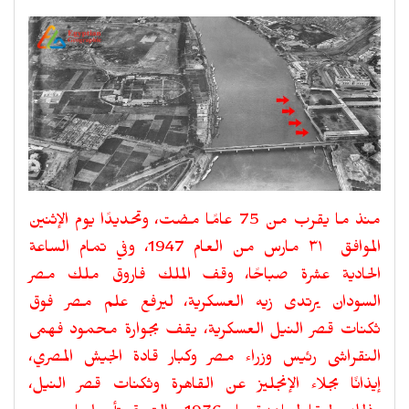
منذ ما يقرب من 75 عامًا مضت، وتحديدًا يوم الإثنين
الموافق ٣١ مارس من العام 1947، وفي تمام الساعة
الحادية عشرة صباحًا، وقف الملك فاروق ملك مصر
السودان يرتدى زيه العسكرية، ليرفع علم مصر فوق
ثكنات قصر النيل العسكرية، يقف بجوارة محمود فهمى
النقراشى رئيس وزراء مصر وكبار قادة الجيش المصري،
إيذانًا بجلاء الإنجليز عن القاهرة وثكنات قصر النيل،