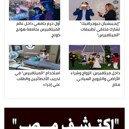
"إيجيبشيان جيوجرافيك"
أول حرم جامعي داخل عالم
تشارك ملتقي تطبيقات
الميتافيرس بجامعة هونج
"الميتافيرس"
كونج
داخل ميتافيرس: الزواج وشراء
استخدام "الميتافيرس" في
الأراضي والترويج السياحي
تدريب الأخصائيين والطلاب
متاح
علي إجراء