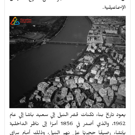
الإسماعيلية.
يعود تاريخ بناء ثكنات قصر النيل إلي سعيد باشا إلي عام
1962، والذي أصدر في 1856 أمرًا إلى ناظر الداخلية
بإنشاء رصيفًا حجريًا على نهر النيل، وذلك أمام سراي