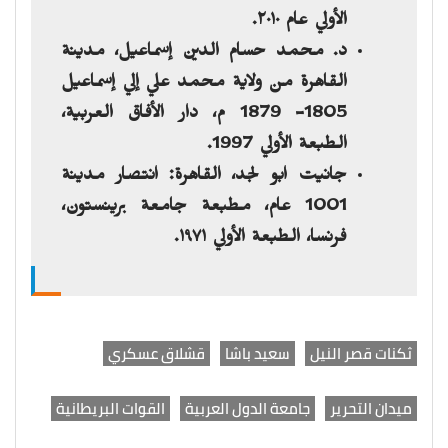
الأولي عام ٢٠١٠.
د. محمد حسام الدين إسماعيل، مدينة
القاهرة من ولاية محمد علي إلي إسماعيل
1805- 1879 م، دار الأفاق العربية،
الطبعة الأولي 1997.
جانيت ابو لجد، القاهرة: انتصار مدينة
1001 عام، مطبعة جامعة برينستون،
فرنسا، الطبعة الأولي ١٩٧١.
ثكنات قصر النيل
سعيد باشا
قشلاق عسكري
ميدان التحرير
جامعة الدول العربية
القوات البريطانية