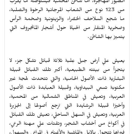
الطيور المهاجرة، أما شاطئ المحمية فيستوطنه ما يقرب
من 123 نوع من الشعاب المرجانية الرخوة والصلبة،
ما شجع السلاحف الخضراء والزيتونية وضخمة الرأس
وصخرية المنقار من الحياة حول أشجار المانجروف التي
يتميز بها الشاطئ.
يعيش علي أرض جبل عِلبة ثلاثة قبائل تشكل جزء لا
يتجزأ من بيئته الطبيعية، أكبر تلك القبائل قبيلة
البشارية ذات الأصول الحامية، والتي تتحدث لهجة غير
مكتوبة تسمي البيداوية، وقبيلة العبابدة ذات الأصول
العربية، وتعيش في المناطق الشمالية من المحمية،
وأخيرًا قبيلة الرشايدة التي ترجع أصولها إلى الجزيرة
العربية، وتعيش في السهل الساحلي، تعيش تلك القبائل
في أكواخ من أخشاب الشجر، وتقتات علي مهنة الرعي،
فنراها تتجول بالإبل والماشية والأغنام في المراعي والسهول،