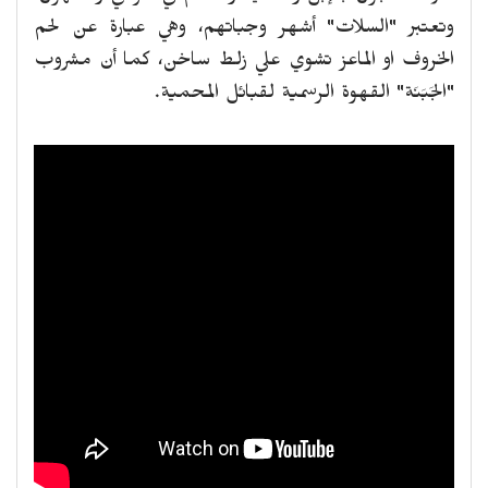
وتعتبر "السلات" أشهر وجباتهم، وهي عبارة عن لحم
الخروف او الماعز تشوي علي زلط ساخن، كما أن مشروب
"الجَبَنَة" القهوة الرسمية لقبائل المحمية.