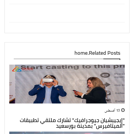
home.Related Posts
13 أغسطس
"إيجيبشيان جيوجرافيك" تشارك ملتقي تطبيقات
"الميتافيرس" بمدينة بورسعيد