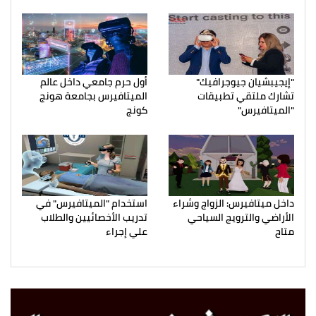
"إيجيبشيان جيوجرافيك"
أول حرم جامعي داخل عالم
تشارك ملتقي تطبيقات
الميتافيرس بجامعة هونج
"الميتافيرس"
كونج
داخل ميتافيرس: الزواج وشراء
استخدام "الميتافيرس" في
الأراضي والترويج السياحي
تدريب الأخصائيين والطلاب
متاح
علي إجراء