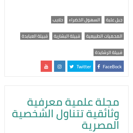
جبل علبة
السهول الخضراء
حلايب
المحميات الطبيعية
قبيلة البشارية
قبيلة العبابدة
قبيلة الرشايدة
Twitter
FaceBock
مجلة علمية معرفية
وثائقية تتناول الشخصية
المصرية