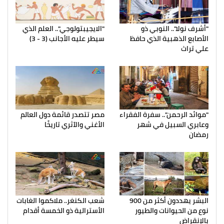
"أشرف نولا".. النوبي ذو
"الايجيبتولوجي".. العلم الذي
الأصابع الذهبية الذي حافظ
سيطر عليه الأجانب (3 - 3)
علي تراث
"موائد الرحمن".. سفرة الفقراء
مصر تتصدر قائمة دول العالم
وعابري السبيل في شهر
الأغني والآثري تاريخًا
رمضان
البشر يهددون أكثر من 900
شعب الكنغر.. ملاكموا الغابات
نوع من الحيوانات والطيور
الأسترالية ذو الخمسة أقدام
بالإنقراض