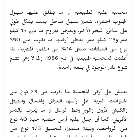
محمية عِلبة الطبيعية أو ما يُطلق عليها سهول
الجنوب الخضراء، تتميز بسهل ساحلي يمتد بشكل طولي
علي شاطئ البحر الأحمر، وبعرض يتراوح ما بين 15 كيلو
متر و25 كيلو متر، يغطي أرضها ما يقرب من 350
نوع من النباتات، تمثل 14% من الفلورا المصرية، لذا
أُعلنت كمحمية طبيعية في عام 1986، ولما لا وهي تضم
تنوع نادر الوجود في بقعة واحدة.
يعيش علي أرض المحمية ما يقرب من 23 نوع من
الحيوانات البرية، علي رأسها الغزلان والجمال والتيتل
والكبش الآروى والوبر وقط الرمال أو ما يُعرف بالنمر
الأفريقي، كما أن جبل عِلبة أرض خصبة لحياة 40 نوع
من الزواحف، وبيئة متميزة لتحليق 173 نوع من