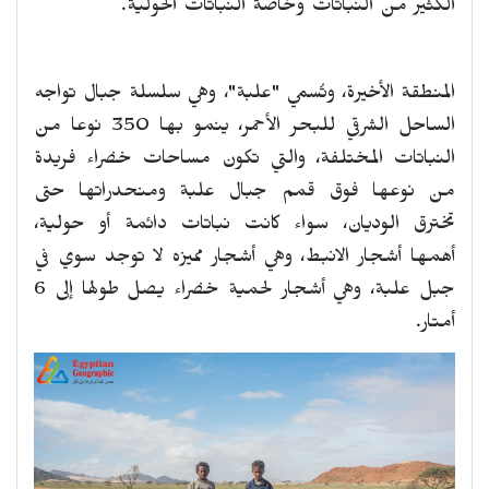
الكثير من النباتات وخاصة النباتات الحولية.
المنطقة الأخيرة، وتُسمي "علبة"، وهي سلسلة جبال تواجه
الساحل الشرقي للبحر الأحمر، ينمو بها 350 نوعا من
النباتات المختلفة، والتي تكون مساحات خضراء فريدة
من نوعها فوق قمم جبال علبة ومنحدراتها حتى
تخترق الوديان، سواء كانت نباتات دائمة أو حولية،
أهمها أشجار الانبط، وهي أشجار مميزه لا توجد سوي في
جبل علبة، وهي أشجار لحمية خضراء يصل طولها إلى 6
أمتار.