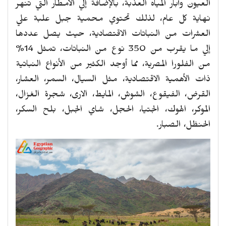
العيون وأبار المياه العذبة، بالإضافة إلي الأمطار التي تنهر
نهاية كل عام، لذلك تحتوي محمية جبل علبة علي
العشرات من النباتات الاقتصادية، حيث يصل عددها
إلي ما يقرب من 350 نوع من النباتات، تمثل 14%
من الفلورا المصرية، مما أوجد الكثير من الأنواع النباتية
ذات الأهمية الاقتصادية، مثل السيال، السمر، العشار،
القرض، الفيقوع، الشوش، المايط، الارى، شجرة الغزال،
الموكر، الهوك، الجتيا، الحجل، شاي الجبل، بلح السكر،
الحنظل، الصبار.