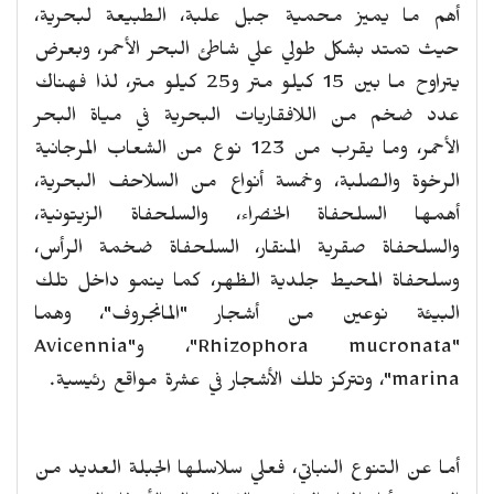
أهم ما يميز محمية جبل علبة، الطبيعة لبحرية،
حيث تمتد بشكل طولي علي شاطئ البحر الأحمر، وبعرض
يتراوح ما بين 15 كيلو متر و25 كيلو متر، لذا فهناك
عدد ضخم من اللافقاريات البحرية في مياة البحر
الأحمر، وما يقرب من 123 نوع من الشعاب المرجانية
الرخوة والصلبة، وخمسة أنواع من السلاحف البحرية،
أهمها السلحفاة الخضراء، والسلحفاة الزيتونية،
والسلحفاة صقرية المنقار، السلحفاة ضخمة الرأس،
وسلحفاة المحيط جلدية الظهر، كما ينمو داخل تلك
البيئة نوعين من أشجار "المانجروف"، وهما
"
Rhizophora mucronata
"، و"
Avicennia
marina
"، وتتركز تلك الأشجار في عشرة مواقع رئيسية.
أما عن التنوع النباتي، فعلي سلاسلها الجبلة العديد من