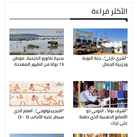
الأكثر قراءة
"أشري نارتي".. جنة النوبة
بحيرة ناكورو الكينية.. موطن
وجزيرة الجمال
13 نوعًا من الطيور المهددة
"أشرف نولا".. النوبي ذو
"الايجيبتولوجي".. العلم الذي
الأصابع الذهبية الذي حافظ
سيطر عليه الأجانب (3 - 3)
علي تراث