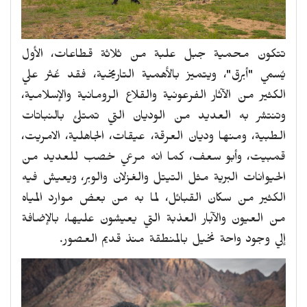
تتكون محمية جبل علبة من ثلاثة قطاعات، الأول
يُسمي "أبرق"، ويتميز بالأهمية التاريخية، فقد عُثر علي
الكثير من الآثار الفرعونية والقلاع الرومانية والإسلامية،
وتنتشر به العديد من الوديان التي تمتلئ بالنباتات
الطبية، ومنها وديان العرقة، عيقات، الجاهلية، الامريت،
قمبيت، وأبو سعف، كما انه مرعي خصب للعديد من
الحيوانات البرية مثل التيتل والغزلان والوبر، ويعيش فيه
الكثير من سكان القبائل، لما به من بعض موارد المياه
من العيون والآبار العذبة التي يعيشون عليها، بالإضافة
إلي وجود واحة نخيل بالمنطقة منذ قديم العصور.