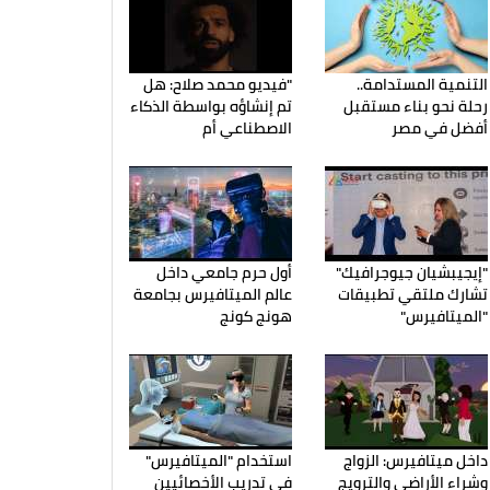
التنمية المستدامة..
"فيديو محمد صلاح: هل
رحلة نحو بناء مستقبل
تم إنشاؤه بواسطة الذكاء
أفضل في مصر
الاصطناعي أم
"إيجيبشيان جيوجرافيك"
أول حرم جامعي داخل
تشارك ملتقي تطبيقات
عالم الميتافيرس بجامعة
"الميتافيرس"
هونج كونج
داخل ميتافيرس: الزواج
استخدام "الميتافيرس"
وشراء الأراضي والترويج
في تدريب الأخصائيين