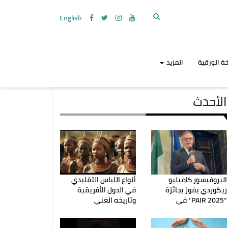
English
ة الورقية
المزيد
الأحدث
البروفيسور كاميليو
أنواع اللباس التقليدي
ريكوردي يفوز بجائزة
في الدول الأفريقية
“PAIR 2025” في
وتاريخه الغني