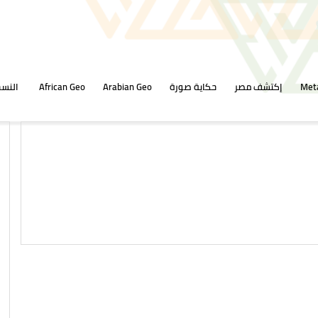
Met
إكتشف مصر
حكاية صورة
Arabian Geo
African Geo
النسخ