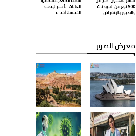
البشر يهددون أكثر من
شعب الكنغر.. ملاكموا
900 نوع من الحيوانات
الغابات الأسترالية ذو
والطيور بالإنقراض
الخمسة أقدام
معرض الصور