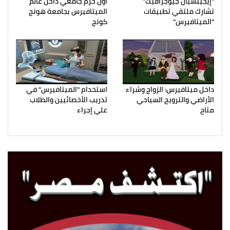
"إيجيبشيان جيوجرافيك"
أول حرم جامعي داخل عالم
تشارك ملتقي تطبيقات
الميتافيرس بجامعة هونج
"الميتافيرس"
كونج
داخل ميتافيرس: الزواج وشراء
استخدام "الميتافيرس" في
الأراضي والترويج السياحي
تدريب الأخصائيين والطلاب
متاح
علي إجراء