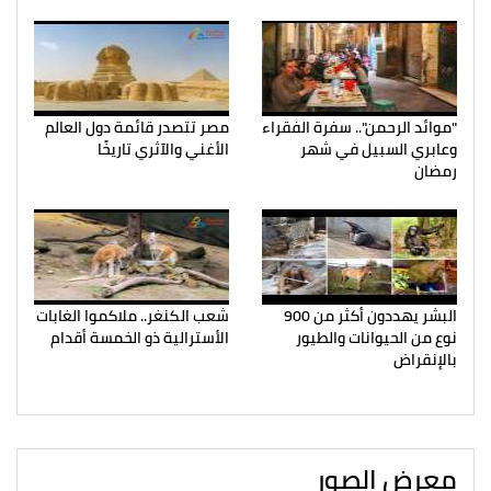
"موائد الرحمن".. سفرة الفقراء
مصر تتصدر قائمة دول العالم
وعابري السبيل في شهر
الأغني والآثري تاريخًا
رمضان
البشر يهددون أكثر من 900
شعب الكنغر.. ملاكموا الغابات
نوع من الحيوانات والطيور
الأسترالية ذو الخمسة أقدام
بالإنقراض
معرض الصور